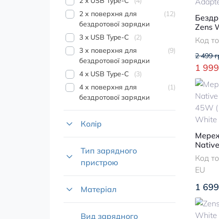
2 x USB Type-C
4
2 х поверхня для
12
Бездр
бездротової зарядки
Zens 
Black
3 x USB Type-C
2
Код т
3 х поверхня для
9
2 499 г
бездротової зарядки
1 999
4 x USB Type-C
3
4 х поверхня для
1
бездротової зарядки
Колір
Мереж
Nativ
Тип зарядного
PD 45
Код т
пристрою
Port 
EU
EU)
1 699
Матеріал
Вид зарядного