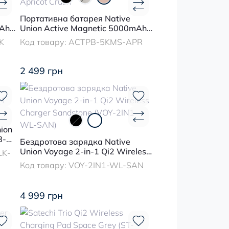
Портативна батарея Native
mAh
Union Active Magnetic 5000mAh
Apricot Crush
K
Код товару:
ACTPB-5KMS-APR
2 499 грн
ion
B-C
Бездротова зарядка Native
Union Voyage 2-in-1 Qi2 Wireless
LK-
Charger Sandstone (VOY-2IN1-
Код товару:
VOY-2IN1-WL-SAN
WL-SAN)
4 999 грн