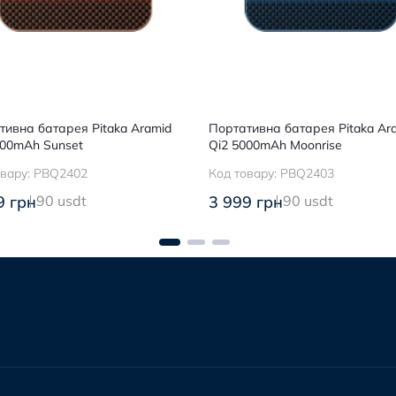
тивна батарея Pitaka Aramid
Портативна батарея Pitaka Ar
000mAh Sunset
Qi2 5000mAh Moonrise
овару:
PBQ2402
Код товару:
PBQ2403
9 грн
90 usdt
3 999 грн
90 usdt