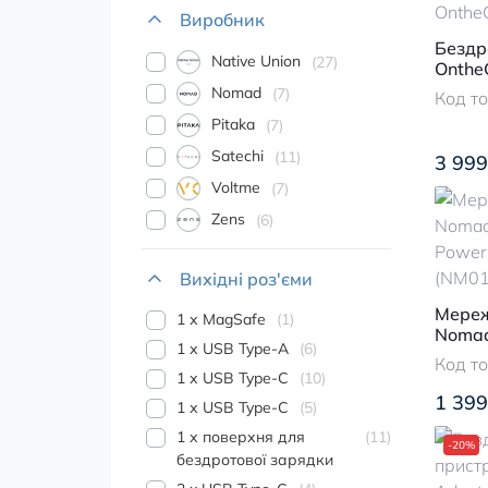
Виробник
Бездр
Native Union
27
Onthe
Nomad
7
Код т
Pitaka
7
Satechi
11
3 999
Voltme
7
Zens
6
Вихідні роз'єми
Мереж
1 х MagSafe
1
Nomad
1 х USB Type-A
6
Power
Код т
(NM01
1 х USB Type-C
10
1 399
1 х USB Type-C
5
1 х поверхня для
11
-20%
бездротової зарядки