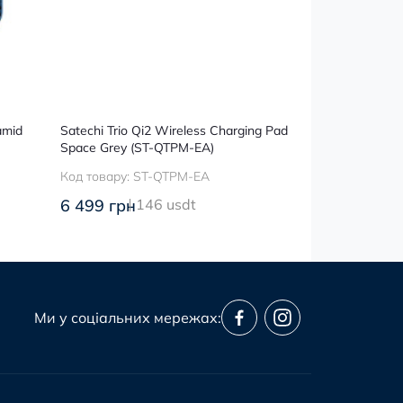
amid
Satechi Trio Qi2 Wireless Charging Pad
Мережевий за
Space Grey (ST-QTPM-EA)
Nomad USB-C 
Power Adapter 
Код товару:
ST-QTPM-EA
Код товару:
NM
(NM014773858)
6 499 грн
146 usdt
1 399 грн
32
Ми у соціальних мережах: