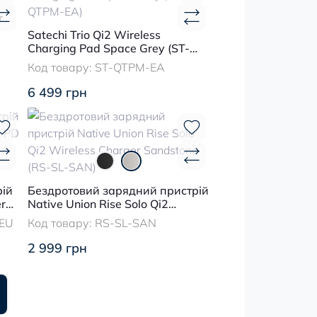
r
Satechi Trio Qi2 Wireless
Charging Pad Space Grey (ST-
QTPM-EA)
Код товару:
ST-QTPM-EA
6 499 грн
ій
Бездротовий зарядний пристрій
r
Native Union Rise Solo Qi2
ST-
Wireless Charger Sandstone (RS-
EU
Код товару:
RS-SL-SAN
SL-SAN)
2 999 грн