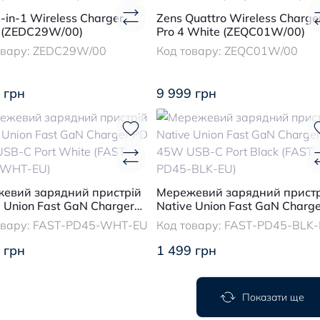
-in-1 Wireless Charger
Zens Quattro Wireless Charge
 (ZEDC29W/00)
Pro 4 White (ZEQC01W/00)
овару:
ZEDC29W/00
Код товару:
ZEQC01W/00
 грн
9 999 грн
евий зарядний пристрій
Мережевий зарядний пристр
e Union Fast GaN Charger
Native Union Fast GaN Charge
W USB-C Port White (FAST-
PD 45W USB-C Port Black (FA
овару:
FAST-PD45-WHT-EU
Код товару:
FAST-PD45-BLK-
-WHT-EU)
PD45-BLK-EU)
 грн
1 499 грн
Показати ще