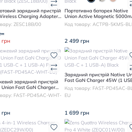
отовий зарядний пристрій
Портативна батарея Native
Wireless Charging Adapter
Union Active Magnetic 5000
 (ZESC18B/00)
Black
овару:
ZESC18B/00
Код товару:
ACTPB-5KMS-BL
рн
 грн
2 499 грн
Зарядний пристрій Native Un
Fast GaN Charger 45W (1 US
евий зарядний пристрій
+ 1 USB-A) Black
e Union Fast GaN Charger
Код товару:
FAST-PD45AC-B
W (1 USB-C + 1 USB-A)
овару:
FAST-PD45AC-WHT-
EU
White (FAST-PD45AC-WHT-
 грн
1 699 грн