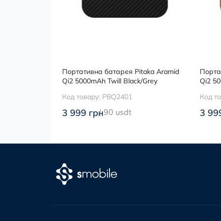
пристрій
Портативна батарея Pitaka Aramid
Порта
 Slim EU
Qi2 5000mAh Twill Black/Grey
Qi2 5
858
Код товару:
PBQ2401
Код т
3 999 грн
90 usdt
3 99