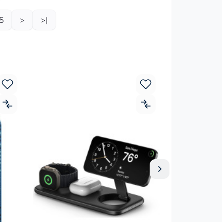
5
>
>|