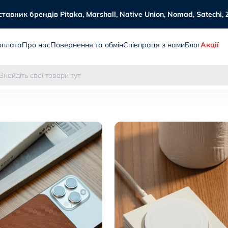
авник брендів Pitaka, Marshall, Native Union, Nomad, Satechi, 
оплата
Про нас
Повернення та обмін
Співпраця з нами
Блог
Акції