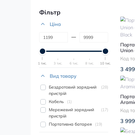
Фільтр
Ціна
Порта
Union 
Black
Код т
1 тис.
3 тис.
6 тис.
8 тис.
10 тис.
3 499
Вид товару
Бездротовий зарядний
28
пристрій
Порта
Кабель
1
Arami
Мережевий зарядний
17
Код т
пристрій
3 999
Портативна батарея
19