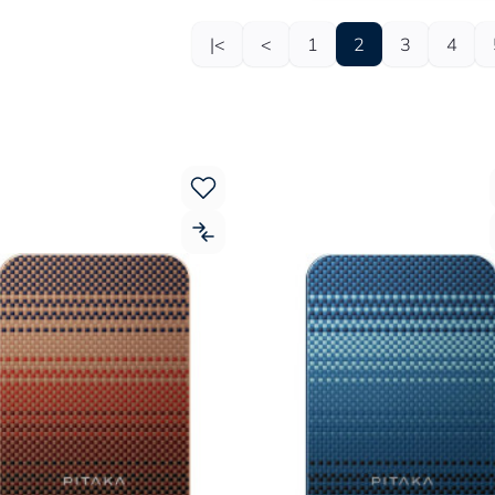
|<
<
1
2
3
4