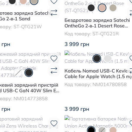
отова зарядка Satechi
Go 2‑в‑1 Sand
Бездротова зарядка Satechi
OntheGo 2‑в‑1 Desert Rose
овару:
ST-QTG21W
(ST‑QTG21R)
Код товару:
ST-QTG21R
 грн
3 999 грн
Кабель Nomad USB-C Kevlar
Cable for Apple Watch (1.5 m)
Код товару:
NM014780858
евий зарядний пристрій
 USB-C GaN 40W Slim EU
 Adapter Carbide
овару:
NM014773858
4773858)
 грн
3 999 грн