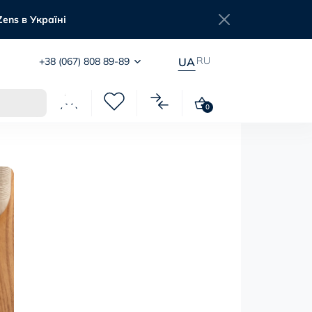
Zens в Україні
RU
+38 (067) 808 89-89
UA
0