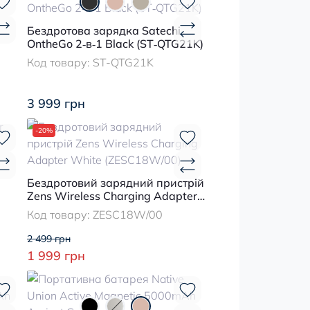
Бездротова зарядка Satechi
OntheGo 2‑в‑1 Black (ST‑QTG21K)
Код товару:
ST-QTG21K
3 999 грн
-20%
Бездротовий зарядний пристрій
Zens Wireless Charging Adapter
White (ZESC18W/00)
Код товару:
ZESC18W/00
2 499 грн
1 999 грн