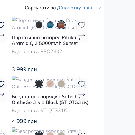
Сортувати за /
Спочатку нові
Портативна батарея Pitaka
Aramid Qi2 5000mAh Sunset
Код товару:
PBQ2402
3 999 грн
Бездротова зарядка Satechi
OntheGo 3‑в‑1 Black (ST‑QTG31K)
Код товару:
ST-QTG31K
4 999 грн