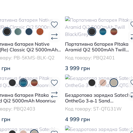
тивна батарея Native
Портативна батарея Pitaka
(Re) Classic Qi2 5000mAh
Aramid Qi2 5000mAh Twill
Black/Grey
овару:
PB-5KMS-BLK-Q2
Код товару:
PBQ2401
 грн
3 999 грн
тивна батарея Pitaka
Бездротова зарядка Satechi
d Qi2 5000mAh Moonrise
OntheGo 3‑в‑1 Sand
(ST‑QTG31W)
овару:
PBQ2403
Код товару:
ST-QTG31W
 грн
4 999 грн