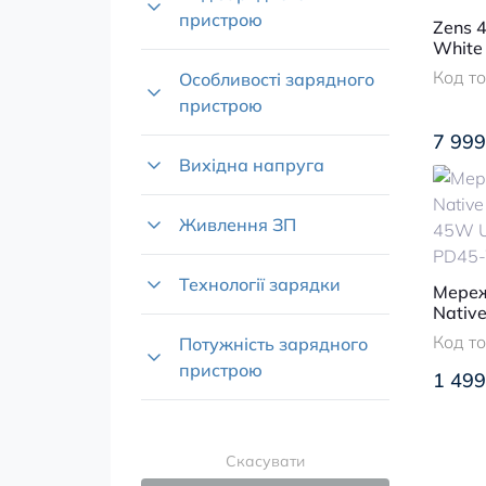
пристрою
Zens 4
White
Код т
Особливості зарядного
пристрою
7 999
Вихідна напруга
Живлення ЗП
Технології зарядки
Мереж
Nativ
PD 45
Код т
Потужність зарядного
PD45
пристрою
1 499
Скасувати