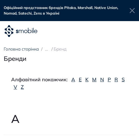
Офіційний представник брендів Pitaka, Marshall, Native Union,
Nomad, Satechi, Zens в Україні
Головна сторінка
Бренд
Бренди
Алфавітний покажчик:
A
E
K
M
N
P
R
S
V
Z
A