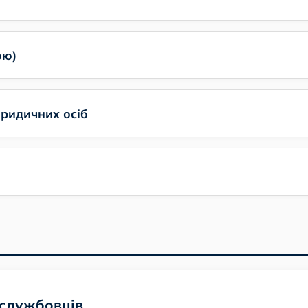
ою)
юридичних осіб
ослужбовців