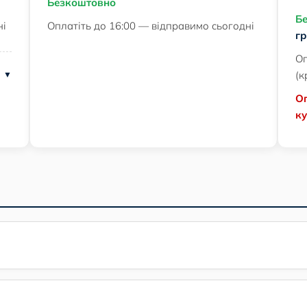
Безкоштовно
Б
ні
Оплатіть до 16:00 — відправимо сьогодні
г
Оп
(к
Ог
ку