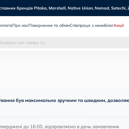
авник брендів Pitaka, Marshall, Native Union, Nomad, Satechi, 
оплата
Про нас
Повернення та обмін
Співпраця з нами
Блог
Акції
ування був максимально зручним та швидким, дозволяю
тверджені до 16:00, відправляємо в день замовлення.