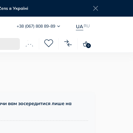
Zens в Україні
RU
+38 (067) 808 89-89
UA
0
чи вам зосередитися лише на