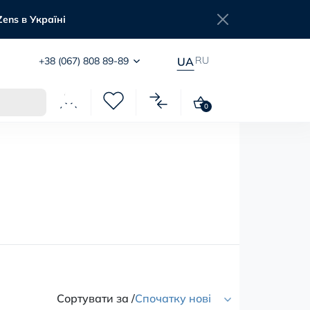
Zens в Україні
RU
+38 (067) 808 89-89
UA
0
Сортувати за /
Спочатку нові