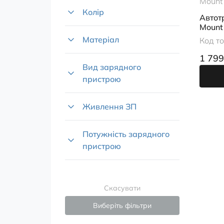
Колір
Автот
Mount 
Матеріал
Код т
1 799
Вид зарядного
пристрою
Живлення ЗП
Потужність зарядного
пристрою
Скасувати
Виберіть фільтри