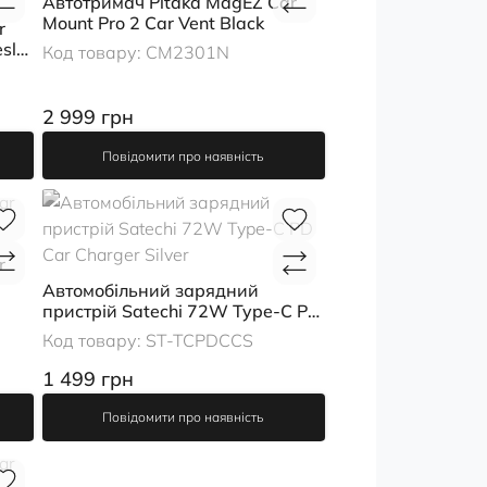
Автотримач Pitaka MagEZ Car
Mount Pro 2 Car Vent Black
r
sla)
Код товару:
CM2301N
2 999 грн
Повідомити про наявність
r
Автомобільний зарядний
пристрій Satechi 72W Type-C PD
Car Charger Silver
Код товару:
ST-TCPDCCS
1 499 грн
Повідомити про наявність