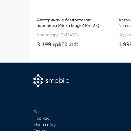
ий пристрій
Автотримач з бездротовою
Автом
D Space Gray
зарядкою Pitaka MagEZ Pro 2 Qi2
Nomad
Black
CM
Код товару:
CM2402N
Код т
3 199 грн
72 usdt
1 99
Блог
Про нас
Мапа сайту