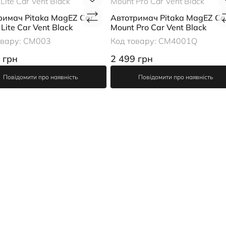
римач Pitaka MagEZ Car
Автотримач Pitaka MagEZ Ca
Lite Car Vent Black
Mount Pro Car Vent Black
овару:
CM003
Код товару:
CM4001Q
 грн
2 499 грн
Повідомити про наявність
Повідомити про наявність