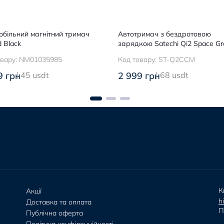
обільний магнітний тримач
Автотримач з бездротовою
 Black
зарядкою Satechi Qi2 Space Gr
овару:
NM01035985
Код товару:
ST-Q2CCM
9 грн
45 usdt
2 999 грн
68 usdt
К
Акції
h
Доставка та оплата
П
Публічна оферта