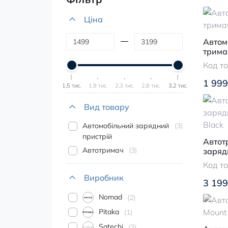
Ціна
Автом
трима
Код т
1 999
1,5 тис.
1,9 тис.
2,3 тис.
2,8 тис.
3,2 тис.
Вид товару
Автомобільний зарядний
3
пристрій
Автот
Автотримач
3
заряд
Qi2 Bl
Код т
Виробник
3 199
Nomad
2
Pitaka
1
Satechi
3