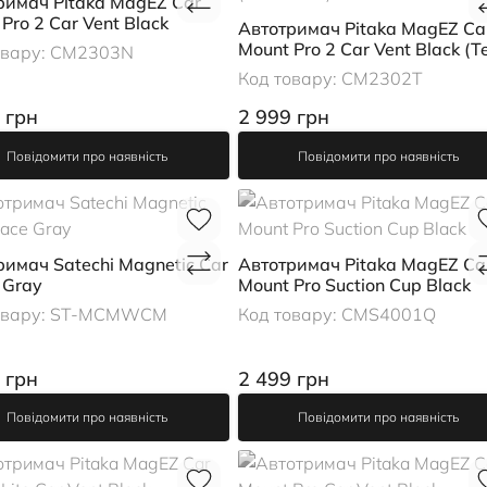
римач Pitaka MagEZ Car
Pro 2 Car Vent Black
Автотримач Pitaka MagEZ Ca
Mount Pro 2 Car Vent Black (Te
овару:
CM2303N
(CM2302T)
Код товару:
CM2302T
 грн
2 999 грн
Повідомити про наявність
Повідомити про наявність
римач Satechi Magnetiс Car
Автотримач Pitaka MagEZ Ca
 Gray
Mount Pro Suction Cup Black
овару:
ST-MCMWCM
Код товару:
CMS4001Q
 грн
2 499 грн
Повідомити про наявність
Повідомити про наявність