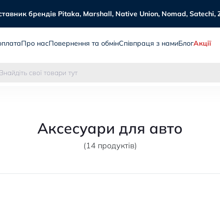
авник брендів Pitaka, Marshall, Native Union, Nomad, Satechi, 
оплата
Про нас
Повернення та обмін
Співпраця з нами
Блог
Акції
Аксесуари для авто
(14 продуктів)