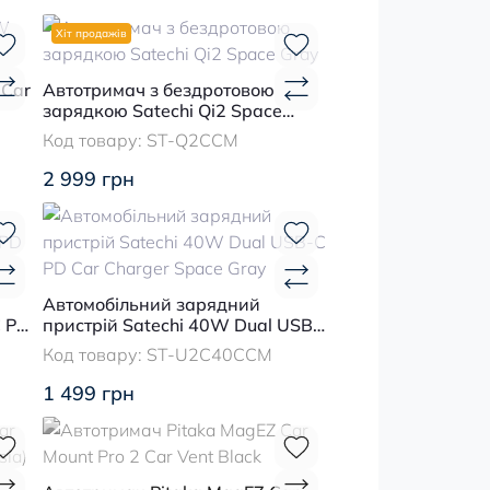
Хіт продажів
 Car
Автотримач з бездротовою
зарядкою Satechi Qi2 Space
Gray
Код товару:
ST-Q2CCM
2 999 грн
Автомобільний зарядний
C PD
пристрій Satechi 40W Dual USB-
C PD Car Charger Space Gray
Код товару:
ST-U2C40CCM
1 499 грн