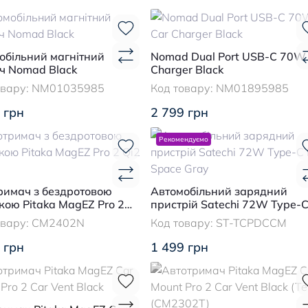
обільний магнітний
Nomad Dual Port USB-C 70W
ч Nomad Black
Charger Black
овару:
NM01035985
Код товару:
NM01895985
 грн
2 799 грн
Рекомендуємо
римач з бездротовою
Автомобільний зарядний
кою Pitaka MagEZ Pro 2
пристрій Satechi 72W Type-
ack
Space Gray
овару:
CM2402N
Код товару:
ST-TCPDCCM
 грн
1 499 грн