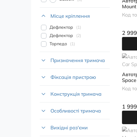
Автот
Mount 
Код т
Місце кріплення
Дефлектор
1
2 999
Дефлектор
2
Торпедо
1
Призначення тримача
Автот
Фіксація пристрою
Space
Код т
Конструкція тримача
1 999
Особливості тримача
Вихідні роз'єми