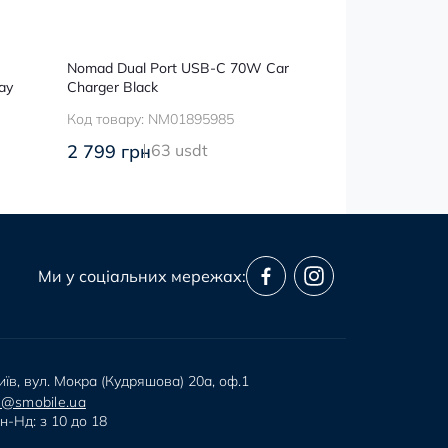
Nomad Dual Port USB-C 70W Car
Автомобільний
ay
Charger Black
Satechi 72W T
Код товару:
NM01895985
Код товару:
ST
2 799 грн
63 usdt
1 499 грн
34
Ми у соціальних мережах:
иїв, вул. Мокра (Кудряшова) 20а, оф.1
i@smobile.ua
н-Нд: з 10 до 18