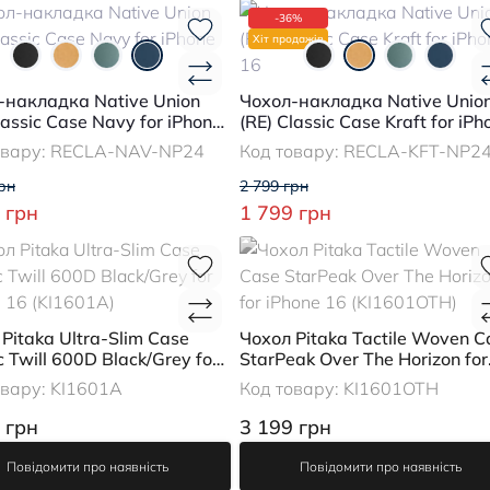
-36%
Хіт продажів
-накладка Native Union
Чохол-накладка Native Unio
lassic Case Navy for iPhone
(RE) Classic Case Kraft for iPh
16
овару:
RECLA-NAV-NP24
Код товару:
RECLA-KFT-NP2
рн
2 799 грн
 грн
1 799 грн
Pitaka Ultra-Slim Case
Чохол Pitaka Tactile Woven C
c Twill 600D Black/Grey for
StarPeak Over The Horizon for
 16 (KI1601A)
iPhone 16 (KI1601OTH)
овару:
KI1601A
Код товару:
KI1601OTH
 грн
3 199 грн
Повідомити про наявність
Повідомити про наявність