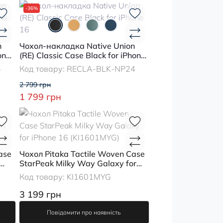
-36%
n
Чохол-накладка Native Union
one
(RE) Classic Case Black for iPhone
16
4
Код товару:
RECLA-BLK-NP24
2 799 грн
1 799 грн
ase
Чохол Pitaka Tactile Woven Case
StarPeak Milky Way Galaxy for
iPhone 16 (KI1601MYG)
Код товару:
KI1601MYG
3 199 грн
Повідомити про наявність