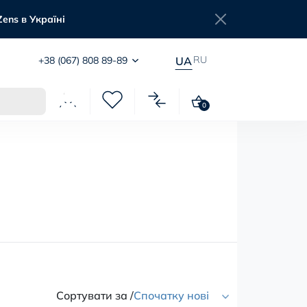
Zens в Україні
RU
+38 (067) 808 89-89
UA
0
Сортувати за /
Спочатку нові