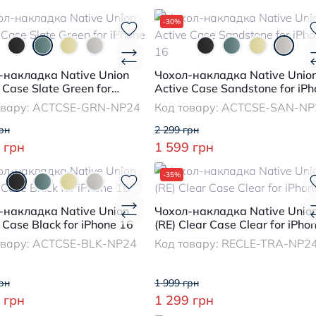
-30%
-накладка Native Union
Чохол-накладка Native Unio
 Case Slate Green for
Active Case Sandstone for iP
e 16
16
овару:
ACTCSE-GRN-NP24
Код товару:
ACTCSE-SAN-NP
рн
2 299 грн
 грн
1 599 грн
-35%
-накладка Native Union
Чохол-накладка Native Unio
 Case Black for iPhone 16
(RE) Clear Case Clear for iPho
16
овару:
ACTCSE-BLK-NP24
Код товару:
RECLE-TRA-NP2
рн
1 999 грн
 грн
1 299 грн