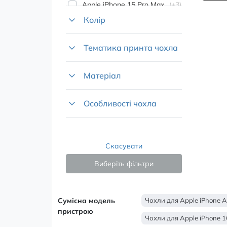
Apple iPhone 15 Pro Max
+3
Apple iPhone 15 Pro
+11
Колір
Apple iPhone 15 Plus
+16
Apple iPhone 15
+11
Тематика принта чохла
Apple iPhone 14 Plus
+16
Apple iPhone 14
+8
Матеріал
Apple iPhone 13
+8
Особливості чохла
Скасувати
Виберіть фільтри
Сумісна модель
Чохли для Apple iPhone A
пристрою
Чохли для Apple iPhone 1