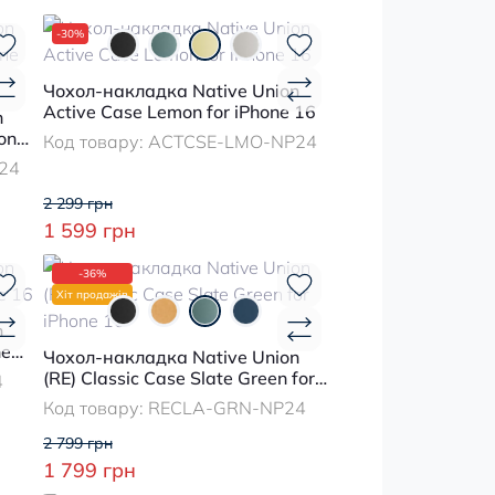
-30%
Чохол-накладка Native Union
Active Case Lemon for iPhone 16
n
hone
Код товару:
ACTCSE-LMO-NP24
24
2 299 грн
1 599 грн
-36%
Хіт продажів
n
ne
Чохол-накладка Native Union
(RE) Classic Case Slate Green for
4
iPhone 16
Код товару:
RECLA-GRN-NP24
2 799 грн
1 799 грн