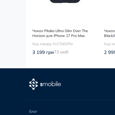
ltraGuard
Чохол Pitaka Ultra-Slim Over The
Чохол 
 17 Pro Max
Horizon для iPhone 17 Pro Max
Black/
M
Код товару:
KI1704OPM
Код т
3 199 грн
73 usdt
2 99
Блог