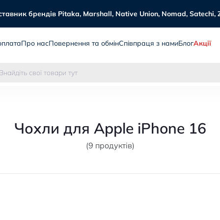
авник брендів Pitaka, Marshall, Native Union, Nomad, Satechi, 
оплата
Про нас
Повернення та обмін
Співпраця з нами
Блог
Акції
Чохли для Apple iPhone 16
(9 продуктів)