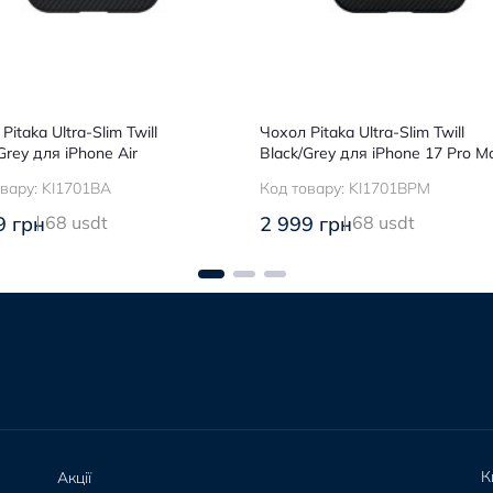
Pitaka Ultra-Slim Twill
Чохол Pitaka Ultra-Slim Twill
Grey для iPhone Air
Black/Grey для iPhone 17 Pro M
овару:
KI1701BA
Код товару:
KI1701BPM
9 грн
68 usdt
2 999 грн
68 usdt
К
Акції