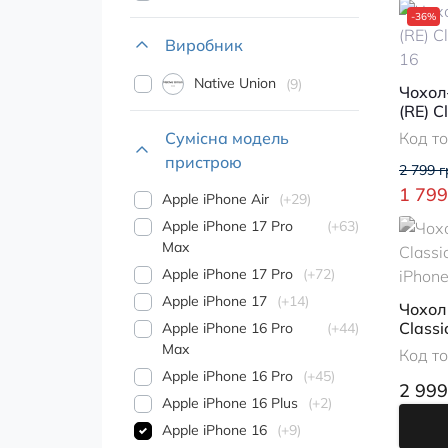
-36%
Виробник
Native Union
9
Чохол
(RE) C
16
Сумісна модель
Код т
пристрою
2 799 г
1 799
Apple iPhone Air
+29
Apple iPhone 17 Pro
+63
Max
Apple iPhone 17 Pro
+72
Apple iPhone 17
+14
Чохол 
Classi
Apple iPhone 16 Pro
+44
iPhone
Max
Код т
Apple iPhone 16 Pro
+45
2 999
Apple iPhone 16 Plus
+2
Apple iPhone 16
+9