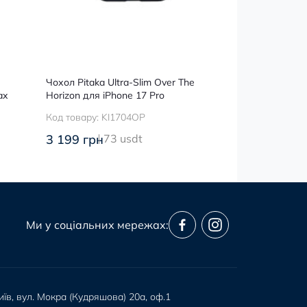
Чохол Pitaka Ultra-Slim Over The
Чохол Pitaka A
ax
Horizon для iPhone 17 Pro
Black/Grey для
Код товару:
KI1704OP
Код товару:
KI
3 199 грн
73 usdt
3 799 грн
86
Ми у соціальних мережах:
иїв, вул. Мокра (Кудряшова) 20а, оф.1