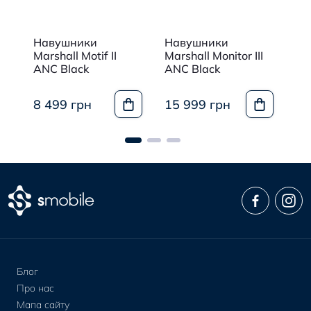
Навушники
Навушники
Бе
Marshall Motif II
Marshall Monitor III
на
ANC Black
ANC Black
Ma
Mi
8 499 грн
15 999 грн
6 
Блог
Про нас
Мапа сайту