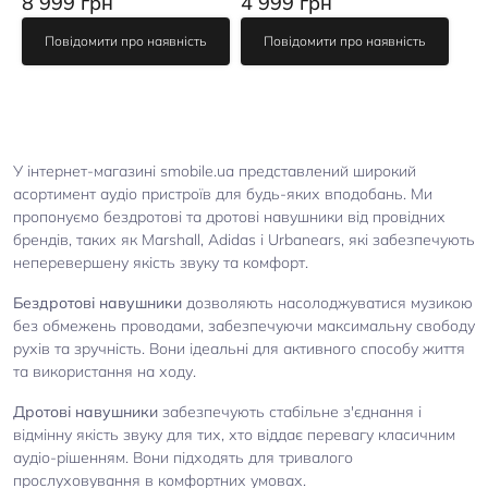
8 999 грн
4 999 грн
Повідомити про наявність
Повідомити про наявність
У інтернет-магазині smobile.ua представлений широкий
асортимент аудіо пристроїв для будь-яких вподобань. Ми
пропонуємо бездротові та дротові навушники від провідних
брендів, таких як Marshall, Adidas і Urbanears, які забезпечують
неперевершену якість звуку та комфорт.
Бездротові навушники
дозволяють насолоджуватися музикою
без обмежень проводами, забезпечуючи максимальну свободу
рухів та зручність. Вони ідеальні для активного способу життя
та використання на ходу.
Дротові навушники
забезпечують стабільне з'єднання і
відмінну якість звуку для тих, хто віддає перевагу класичним
аудіо-рішенням. Вони підходять для тривалого
прослуховування в комфортних умовах.