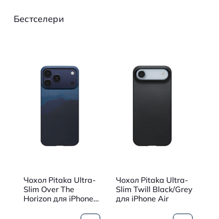
Чохли для Apple iPhone 15 Pro Max
Бестселери
Чохли для Apple iPhone 15 Pro
Чохли для Apple iPhone 15 Plus
Чохли для Apple iPhone 15
Чохол Pitaka Ultra-
Чохол Pitaka Ultra-
Чо
d
Slim Over The
Slim Twill Black/Grey
Sl
Horizon для iPhone
для iPhone Air
дл
17 Pro Max
Ma