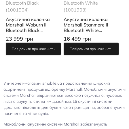
Акустична колонка
Акустична колонка
Marshall Woburn II
Marshall Stanmore II
Bluetooth Black
Bluetooth White
(1001904)
(1001903)
23 999 грн
16 499 грн
Повідомити про наявність
Повідомити про наявність
У інтернет-магазині smobile.ua представлений широкий
асортимент продукції від бренду Marshall. Моноблочні акустичні
системи Marshall відрізняються високою потужністю, чудовою
якістю звуку та стильним дизайном. Ці акустичні системи
ідеально підходять для будь-якого приміщення, забезпечуючи
насичене та чітке аудіо.
Моноблочні акустичні системи Marshall
забезпечують