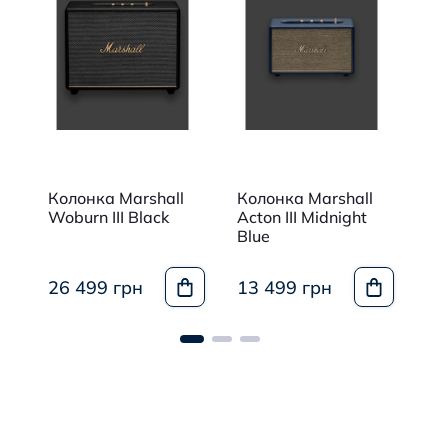
ма
Колонка Marshall
Колонка Marshall
Ко
Woburn III Black
Acton III Midnight
Wo
ss
Blue
Br
26 499 грн
13 499 грн
26