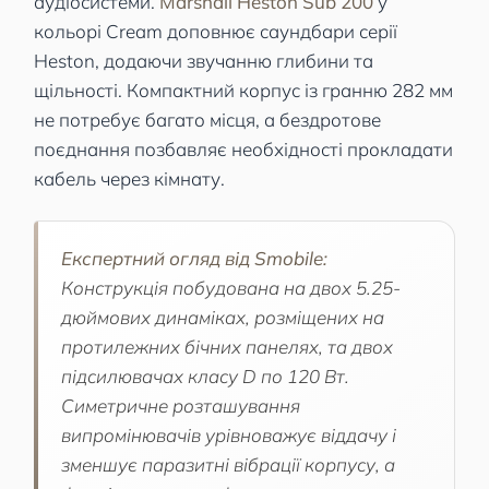
аудіосистеми.
Marshall Heston Sub 200
у
кольорі Cream доповнює саундбари серії
Heston, додаючи звучанню глибини та
щільності. Компактний корпус із гранню 282 мм
не потребує багато місця, а бездротове
поєднання позбавляє необхідності прокладати
кабель через кімнату.
Експертний огляд від Smobile:
Конструкція побудована на двох 5.25-
дюймових динаміках, розміщених на
протилежних бічних панелях, та двох
підсилювачах класу D по 120 Вт.
Симетричне розташування
випромінювачів урівноважує віддачу і
зменшує паразитні вібрації корпусу, а