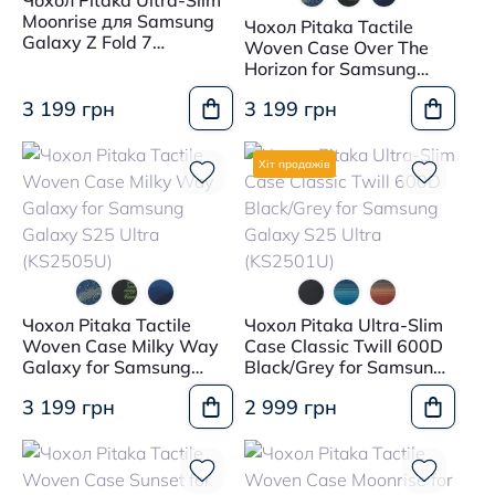
Чохол Pitaka Ultra-Slim
Moonrise для Samsung
Чохол Pitaka Tactile
Galaxy Z Fold 7
Woven Case Over The
(FMFOLD7)
Horizon for Samsung
Galaxy S25 Ultra
3 199 грн
3 199 грн
(KS2504U)
Хіт продажів
Чохол Pitaka Tactile
Чохол Pitaka Ultra-Slim
Woven Case Milky Way
Case Classic Twill 600D
Galaxy for Samsung
Black/Grey for Samsung
Galaxy S25 Ultra
Galaxy S25 Ultra
3 199 грн
2 999 грн
(KS2505U)
(KS2501U)