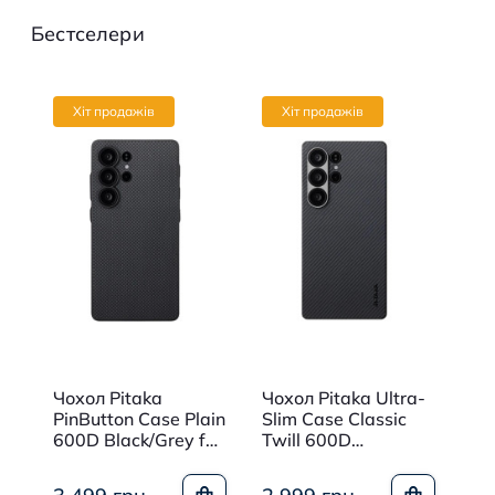
Бестселери
Хіт продажів
Хіт продажів
le
Чохол Pitaka
Чохол Pitaka Ultra-
Чо
et
PinButton Case Plain
Slim Case Classic
Cl
xy
600D Black/Grey for
Twill 600D
дл
Samsung Galaxy
Black/Grey for
Ga
S25 Ultra
Samsung Galaxy
Bl