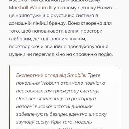
Marshall Woburn III
у теплому відтінку Brown —
це найпотужніша акустична система в
домашній лінійці бренду. Вона створена для
того, щоб наповнювати великі простори
глибоким, деталізованим звуком,
перетворюючи звичайне прослуховування
музики чи перегляд кіно на справжню подію.
Експертний огляд від Smobile:
Третє
покоління Woburn отримало повністю
переосмислену трисмугову систему.
Оновлені хвилеводи та розгорнуті
назовні високочастотні динаміки
забезпечують безпрецедентно широку
звукову сцену. Крім того, модель