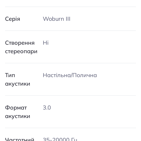
Серія
Woburn III
Створення
Ні
стереопари
Тип
Настільна/Полична
акустики
Формат
3.0
акустики
Частотний
35-20000 Гц