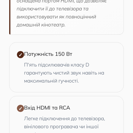
оснащена портом HDMI, що дозволяє
підключити її до телевізора та
використовувати як повноцінний
домашній кінотеатр.
Потужність 150 Вт
✓
П'ять підсилювачів класу D
гарантують чистий звук навіть на
максимальній гучності.
Вхід HDMI та RCA
✓
Легке підключення до телевізора,
вінілового програвача чи іншої