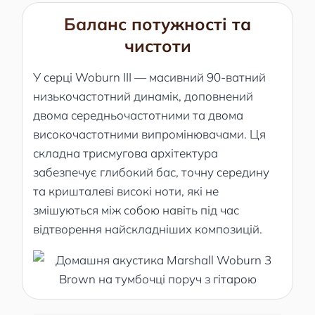
Баланс потужності та
чистоти
У серці Woburn III — масивний 90-ватний
низькочастотний динамік, доповнений
двома середньочастотними та двома
високочастотними випромінювачами. Ця
складна трисмугова архітектура
забезпечує глибокий бас, точну середину
та кришталеві високі ноти, які не
змішуються між собою навіть під час
відтворення найскладніших композицій.