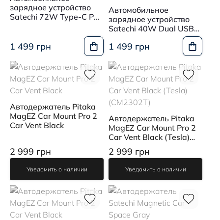
зарядное устройство
Автомобильное
Satechi 72W Type-C PD
зарядное устройство
Space Gray
Satechi 40W Dual USB-
C PD Car Charger Space
1 499 грн
1 499 грн
Gray
Автодержатель Pitaka
MagEZ Car Mount Pro 2
Автодержатель Pitaka
Car Vent Black
MagEZ Car Mount Pro 2
Car Vent Black (Tesla)
(CM2302T)
2 999 грн
2 999 грн
Уведомить о наличии
Уведомить о наличии