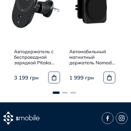
Автодержатель с
Автомобильный
Ав
беспроводной
магнитный
бе
i
зарядкой Pitaka
держатель Nomad
за
MagEZ Pro 2 Qi2
Black
Qi
Black
3 199 грн
1 999 грн
2 