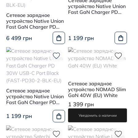
Сетевое зарядное
устройство Native Union
Fast GaN Charger PD
Сетевое зарядное
30W USB-C Port White
устройство Native Union
Fast GaN Charger PD
140W Desktop USB-C 4-
6 499 грн
1 199 грн
Port Black (FAST-PD140-
BLK-EU)
Сетевое зарядное
устройство NOMAD Slim
Сетевое зарядное
GaN 40W (EU) White
устройство Native Union
Fast GaN Charger PD
1 399 грн
30W USB-C Port Black
(FAST-PD30-2-BLK-EU)
1 199 грн
Уведомить о наличии