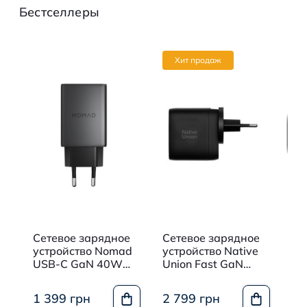
Бестселлеры
Хит продаж
Сетевое зарядное
Сетевое зарядное
Се
устройство Nomad
устройство Native
ус
USB-C GaN 40W
Union Fast GaN
Un
Slim EU Power
Charger PD 67W 3
Ch
-
Adapter Carbide
Ports Black (FAST-
US
1 399 грн
2 799 грн
1 
(NM014773858)
PD67-BLK-2CA)
(F