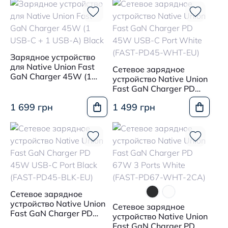
Зарядное устройство
для Native Union Fast
Сетевое зарядное
GaN Charger 45W (1
устройство Native Union
USB-C + 1 USB-A) Black
Fast GaN Charger PD
45W USB-C Port White
1 699 грн
1 499 грн
(FAST-PD45-WHT-EU)
Сетевое зарядное
устройство Native Union
Сетевое зарядное
Fast GaN Charger PD
устройство Native Union
45W USB-C Port Black
Fast GaN Charger PD