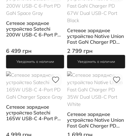
Сетевое зарядное
устройство Satechi
Сетевое зарядное
200W USB-C 6-Port PD
устройство Native Union
GaN Space Gray
Fast GaN Charger PD
67W Dual USB-C Port
6 499 грн
2 799 грн
Black
Уведомить о наличии
Уведомить о наличии
Сетевое зарядное
устройство Satechi
Сетевое зарядное
165W USB-C 4-Port PD
устройство Native Union
GaN Charger Space Gray
Fast GaN Charger PD
35W Dual USB-C Port
4 999 грн
1 699 грн