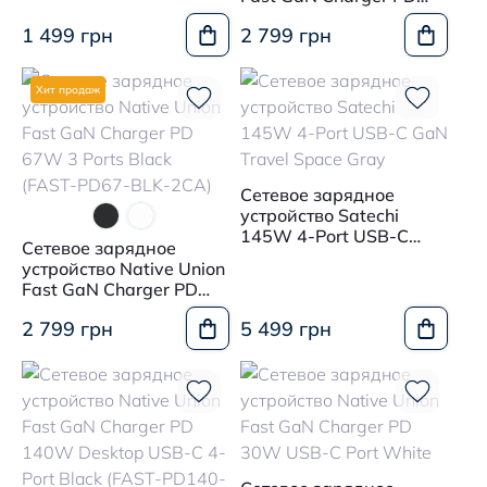
(FAST-PD45-BLK-EU)
67W 3 Ports White
1 499 грн
2 799 грн
(FAST-PD67-WHT-2CA)
Хит продаж
Сетевое зарядное
устройство Satechi
145W 4-Port USB-C
Сетевое зарядное
GaN Travel Space Gray
устройство Native Union
Fast GaN Charger PD
67W 3 Ports Black
2 799 грн
5 499 грн
(FAST-PD67-BLK-2CA)