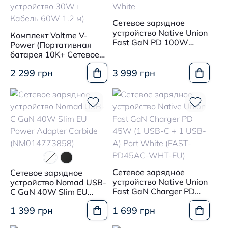
Сетевое зарядное
устройство Native Union
Комплект Voltme V-
Fast GaN PD 100W
Power (Портативная
White
батарея 10K+ Сетевое
устройство 30W+
2 299 грн
3 999 грн
Кабель 60W 1.2 м)
Сетевое зарядное
Сетевое зарядное
устройство Native Union
устройство Nomad USB-
Fast GaN Charger PD
C GaN 40W Slim EU
45W (1 USB-C + 1 USB-
Power Adapter Carbide
1 399 грн
1 699 грн
A) Port White (FAST-
(NM014773858)
PD45AC-WHT-EU)