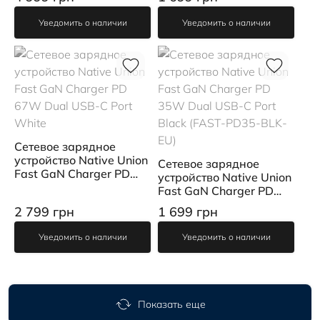
White
Уведомить о наличии
Уведомить о наличии
Сетевое зарядное
устройство Native Union
Сетевое зарядное
Fast GaN Charger PD
устройство Native Union
67W Dual USB-C Port
Fast GaN Charger PD
White
35W Dual USB-C Port
2 799 грн
1 699 грн
Black (FAST-PD35-BLK-
EU)
Уведомить о наличии
Уведомить о наличии
Показать еще