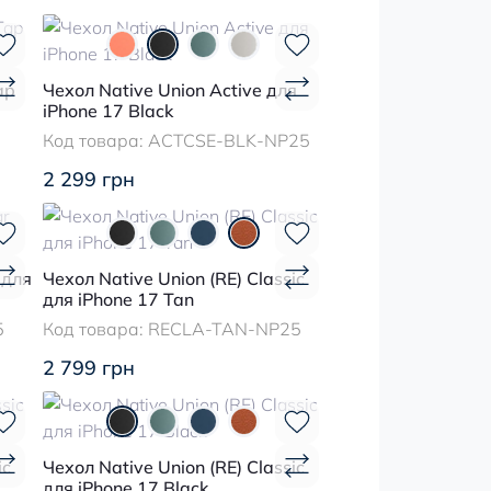
ap
Чехол Native Union Active для
iPhone 17 Black
Код товара:
ACTCSE-BLK-NP25
2 299 грн
 для
Чехол Native Union (RE) Classic
для iPhone 17 Tan
5
Код товара:
RECLA-TAN-NP25
2 799 грн
ic
Чехол Native Union (RE) Classic
для iPhone 17 Black