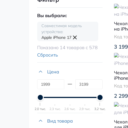
Вы выбрали:
Чехол 
Совместимая модель
на iPh
устройства:
Код т
Apple iPhone 17
3 199
Показано 14 товаров с 578
Сбросить
Цена
Чехол 
iPhone
Код т
2 299
2,0 тыс.
2,3 тыс.
2,6 тыс.
2,9 тыс.
3,2 тыс.
Вид товара
Чехол 
для iP