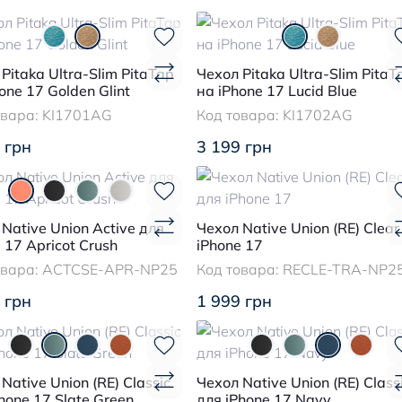
Pitaka Ultra-Slim PitaTap
Чехол Pitaka Ultra-Slim PitaT
one 17 Golden Glint
на iPhone 17 Lucid Blue
овара:
KI1701AG
Код товара:
KI1702AG
 грн
3 199 грн
Native Union Active для
Чехол Native Union (RE) Clear
 17 Apricot Crush
iPhone 17
овара:
ACTCSE-APR-NP25
Код товара:
RECLE-TRA-NP2
 грн
1 999 грн
Native Union (RE) Classic
Чехол Native Union (RE) Class
hone 17 Slate Green
для iPhone 17 Navy