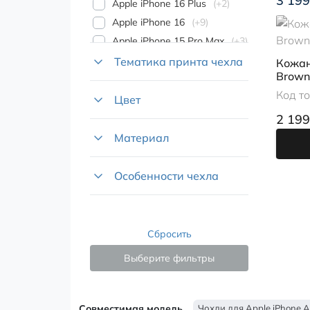
3 199
Apple iPhone 16 Plus
+2
Apple iPhone 16
+9
Apple iPhone 15 Pro Max
+3
Apple iPhone 15 Pro
+11
Тематика принта чехла
Кожан
Brown
Apple iPhone 15 Plus
+16
Код т
Apple iPhone 15
+11
Цвет
Apple iPhone 14 Plus
+16
2 199
Apple iPhone 14
+8
Материал
Apple iPhone 13
+8
Особенности чехла
Сбросить
Выберите фильтры
Совместимая модель
Чохли для Apple iPhone A