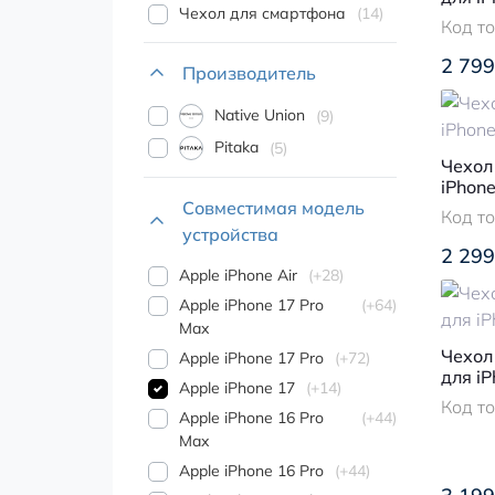
Чехол для смартфона
14
Код т
2 799
Производитель
Native Union
9
Pitaka
5
Чехол 
iPhone
Совместимая модель
Код т
устройства
2 299
Apple iPhone Air
+28
Apple iPhone 17 Pro
+64
Max
Чехол 
Apple iPhone 17 Pro
+72
для iP
Apple iPhone 17
+14
Код т
Apple iPhone 16 Pro
+44
Max
Apple iPhone 16 Pro
+44