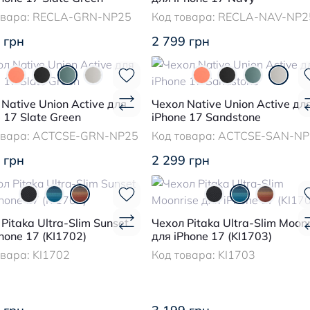
овара:
RECLA-GRN-NP25
Код товара:
RECLA-NAV-NP2
 грн
2 799 грн
Native Union Active для
Чехол Native Union Active дл
 17 Slate Green
iPhone 17 Sandstone
овара:
ACTCSE-GRN-NP25
Код товара:
ACTCSE-SAN-NP
 грн
2 299 грн
Pitaka Ultra-Slim Sunset
Чехол Pitaka Ultra-Slim Moonr
hone 17 (KI1702)
для iPhone 17 (KI1703)
овара:
KI1702
Код товара:
KI1703