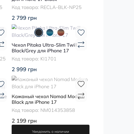
5
Код товара:
RECLA-BLK-NP25
2 799 грн
я
Чехол Pitaka Ultra-Slim Twill
Black/Grey для iPhone 17
25
Код товара:
KI1701
2 999 грн
ise
Кожаный чехол Nomad Modern
Black для iPhone 17
Код товара:
NM014353858
2 199 грн
Уведомить о наличии