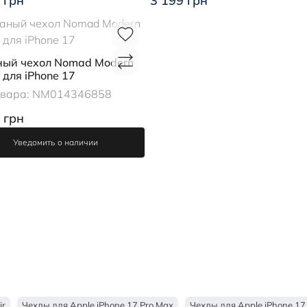
 грн
3 199 грн
ый чехол Nomad Modern
 для iPhone 17
овара:
NM014346858
 грн
Уведомить о наличии
ir
Чехлы для Apple iPhone 17 Pro Max
Чехлы для Apple iPhone 17