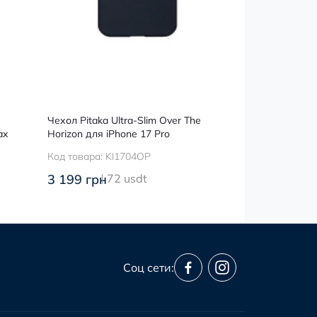
Чехол Pitaka Ultra-Slim Over The
Чехол Pitaka A
ax
Horizon для iPhone 17 Pro
Black/Grey для
Код товара:
KI1704OP
Код товара:
KI
3 199 грн
72 usdt
3 799 грн
86
Соц сети: