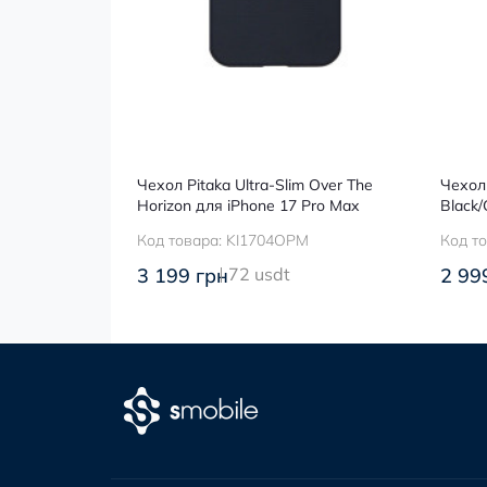
ltraGuard
Чехол Pitaka Ultra-Slim Over The
Чехол 
 17 Pro Max
Horizon для iPhone 17 Pro Max
Black/
M
Код товара:
KI1704OPM
Код т
3 199 грн
72 usdt
2 99