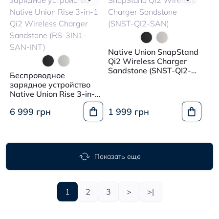
Native Union SnapStand
Qi2 Wireless Charger
Sandstone (SNST-QI2-
Беспроводное
SAN)
зарядное устройство
Native Union Rise 3-in-1
Qi2 Wireless Charger
6 999 грн
1 999 грн
Sandstone (RS-3IN1-
SAN-INT)
Показать еще
1
2
3
>
>|