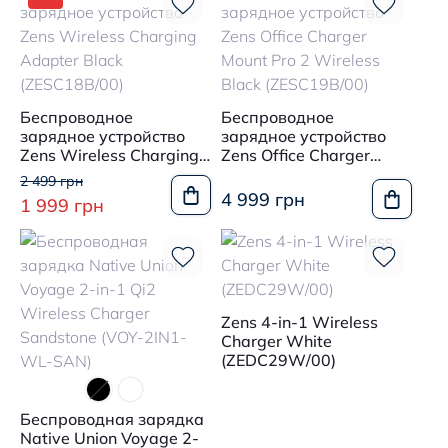
Беспроводное
Беспроводное
зарядное устройство
зарядное устройство
Zens Wireless Charging
Zens Office Charger
Adapter Black
Mount Pro 2 Wireless
2 499 грн
(ZESC18B/00)
Black (ZESC19B/00)
4 999 грн
1 999 грн
Zens 4-in-1 Wireless
Charger White
(ZEDC29W/00)
Беспроводная зарядка
Native Union Voyage 2-