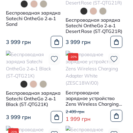
Беспроводная зарядка
Satechi OntheGo 2‑в‑1
Беспроводная зарядка
Sand
Satechi OntheGo 2‑в‑1
Desert Rose (ST‑QTG21R)
3 999 грн
3 999 грн
-20%
Беспроводное
Беспроводная зарядка
зарядное устройство
Satechi OntheGo 2‑в‑1
Zens Wireless Charging
Black (ST‑QTG21K)
Adapter White
2 499 грн
(ZESC18W/00)
3 999 грн
1 999 грн
-20%