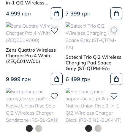
in-1 Qi2 Wireless
Charger Sandstone
4 999 грн
7 999 грн
(VOY-2IN1-WL-SAN)
Zens Quattro Wireless
Charger Pro 4 White
Satechi Trio Qi2 Wireless
(ZEQC01W/00)
Charging Pad Space
Grey (ST-QTPM-EA)
9 999 грн
6 499 грн