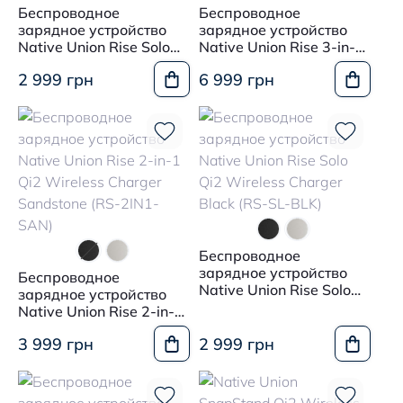
Беспроводное
Беспроводное
зарядное устройство
зарядное устройство
Native Union Rise Solo
Native Union Rise 3-in-1
Qi2 Wireless Charger
Qi2 Wireless Charger
2 999 грн
6 999 грн
Sandstone (RS-SL-SAN)
Black (RS-3IN1-BLK-INT)
Беспроводное
зарядное устройство
Беспроводное
Native Union Rise Solo
зарядное устройство
Qi2 Wireless Charger
Native Union Rise 2-in-1
Black (RS-SL-BLK)
Qi2 Wireless Charger
3 999 грн
2 999 грн
Sandstone (RS-2IN1-
SAN)