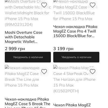
Чехол-накладка Pitaka
MagEZ Case Pro 4 Twill
Moshi Overture Case
1500D Black/Blue for
with Detachable
iPhone 15 Pro Max
Magnetic Wallet
Midnight Black for iPhone
2 999 грн
3 199 грн
15 Pro Max
(99MO231204)
Уведомить о наличии
Уведомить о наличии
Чехол-накладка Pitaka
MagEZ Case 5 Break The
Чехол Pitaka MagEZ