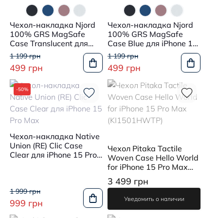
Чехол-накладка Njord
Чехол-накладка Njord
100% GRS MagSafe
100% GRS MagSafe
Case Translucent для
Case Blue для iPhone 15
iPhone 15 Pro Max
Pro Max
1 199 грн
1 199 грн
499 грн
499 грн
-50%
Чехол-накладка Native
Union (RE) Clic Case
Чехол Pitaka Tactile
Clear для iPhone 15 Pro
Woven Case Hello World
Max
for iPhone 15 Pro Max
(KI1501HWTP)
3 499 грн
1 999 грн
Уведомить о наличии
999 грн