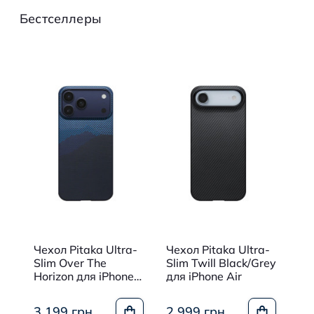
Бестселлеры
Чехлы для Apple iPhone 15 Pro
Чехлы для Apple iPhone 15 Plus
Чехлы для Apple iPhone 15
Чехол Pitaka Ultra-
Чехол Pitaka Ultra-
Че
d
Slim Over The
Slim Twill Black/Grey
Sl
Horizon для iPhone
для iPhone Air
дл
17 Pro Max
Ma
3 199 грн
2 999 грн
2 