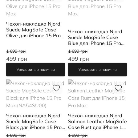
Чехол-накладка Njord
Suede MagSafe Case
Чехол-накладка Njord
Olive для iPhone 15 Pro
Suede MagSafe Case
Max
Blue для iPhone 15 Pro
Max
1 699 грн
1 699 грн
499 грн
499 грн
Уведомить о наличии
Уведомить о наличии
Чехол-накладка Njord
Чехол-накладка Njord
Suede MagSafe Case
Salmon Leather MagSafe
Black для iPhone 15 Pro
Case Rust для iPhone 15
Max (NA54SU00)
Pro Max
1 699 грн
1 999 грн