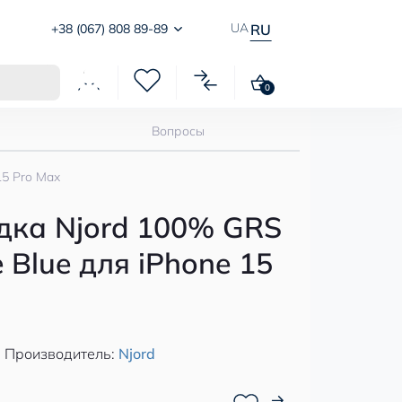
UA
+38 (067) 808 89-89
RU
0
Вопросы
15 Pro Max
дка Njord 100% GRS
 Blue для iPhone 15
Производитель:
Njord