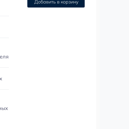
Добавить в корзину
теля
x
ных