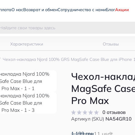
плата
О нас
Возврат и обмен
Сотрудничество с нами
Блог
Акции
Характеристики
Отзывы
Чехол-накладка Njord 100% GRS MagSafe Case Blue для iPhone 
Чехол-накла
MagSafe Case
Pro Max
0 отзывов
Артикул (SKU)
NA54GR10
1 199 грн
11 usdt