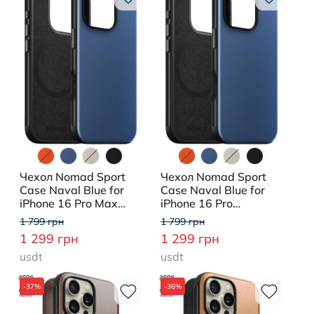
Чехол Nomad Sport
Чехол Nomad Sport
Case Naval Blue for
Case Naval Blue for
iPhone 16 Pro Max
iPhone 16 Pro
(NM01373285)
(NM01376385)
1 799 грн
1 799 грн
1 299 грн
1 299 грн
usdt
usdt
-37%
-36%