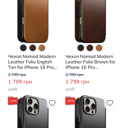
Чехол Nomad Modern
Чехол Nomad Modern
Leather Folio English
Leather Folio Brown for
Tan for iPhone 16 Pro
iPhone 16 Pro
(NM01678885)
(NM01679585)
2 799 грн
2 799 грн
1 799 грн
1 799 грн
usdt
usdt
-37%
-37%