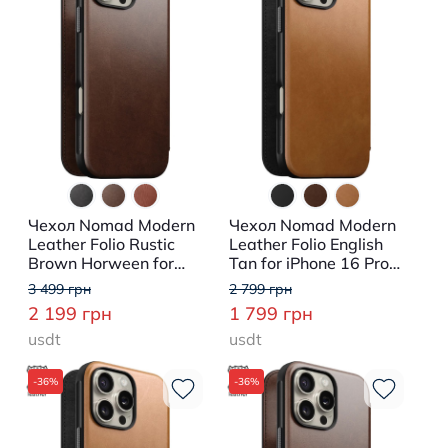
Чехол Nomad Modern
Чехол Nomad Modern
Leather Folio Rustic
Leather Folio English
Brown Horween for
Tan for iPhone 16 Pro
iPhone 16 Pro
Max (NM01673385)
3 499 грн
2 799 грн
(NM01676485)
2 199 грн
1 799 грн
usdt
usdt
-36%
-36%