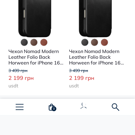
Чехол Nomad Modern
Чехол Nomad Modern
Leather Folio Back
Leather Folio Back
Horween for iPhone 16
Horween for iPhone 16
Pro Max (NM01672685)
Pro (NM01677185)
3 499 грн
3 499 грн
2 199 грн
2 199 грн
usdt
usdt
0
Показать еще
Рабочее
Аксессуа
Путешеств
Каталог
Чехлы
Защитное
Ремешки
Трекеры 
Аудио Mar
Зарядные
Кабели и
Аксессуар
Для iPhon
Для Sams
Для смарт
пространс
гаджетов
Carry
1
2
3
4
5
6
7
8
9
>