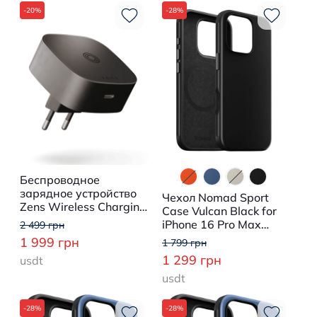
-20%
-28%
Беспроводное
зарядное устройство
Чехол Nomad Sport
Zens Wireless Charging
Case Vulcan Black for
Adapter Black
iPhone 16 Pro Max
2 499 грн
(ZESC18B/00)
(NM01371885)
1 999 грн
1 799 грн
1 299 грн
usdt
usdt
-28%
-28%