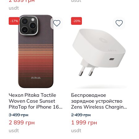
usdt
-17%
-20%
Чехол Pitaka Tactile
Беспроводное
Woven Case Sunset
зарядное устройство
PitaTap for iPhone 16
Zens Wireless Charging
Pro (KI1602SU)
Adapter White
3 499 грн
2 499 грн
(ZESC18W/00)
2 899 грн
1 999 грн
usdt
usdt