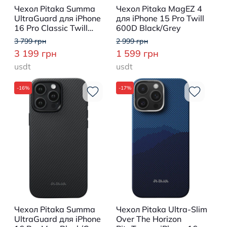
Чехол Pitaka Summa
Чехол Pitaka MagEZ 4
UltraGuard для iPhone
для iPhone 15 Pro Twill
16 Pro Classic Twill
600D Black/Grey
600D Black/Grey
3 799 грн
2 999 грн
3 199 грн
1 599 грн
usdt
usdt
-16%
-17%
Чехол Pitaka Summa
Чехол Pitaka Ultra-Slim
UltraGuard для iPhone
Over The Horizon