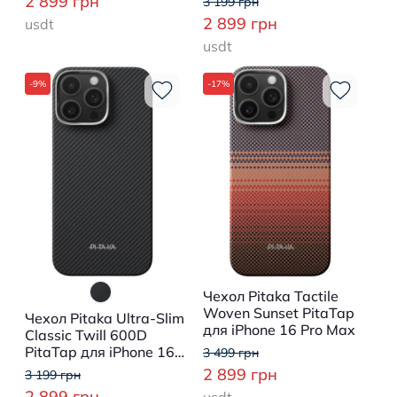
2 899 грн
3 199 грн
2 899 грн
usdt
usdt
-9%
-17%
Чехол Pitaka Tactile
Woven Sunset PitaTap
Чехол Pitaka Ultra-Slim
для iPhone 16 Pro Max
Classic Twill 600D
PitaTap для iPhone 16
3 499 грн
Pro Max Black/Grey
2 899 грн
3 199 грн
2 899 грн
usdt