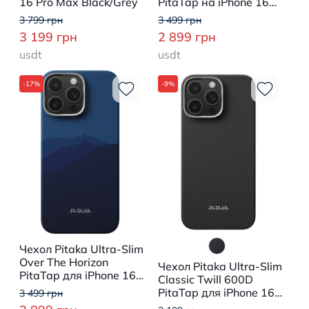
16 Pro Max Black/Grey
PitaTap на iPhone 16
Pro Max Over The
3 799 грн
3 499 грн
Horizon
3 199 грн
2 899 грн
usdt
usdt
-17%
-9%
Чехол Pitaka Ultra-Slim
Over The Horizon
Чехол Pitaka Ultra-Slim
PitaTap для iPhone 16
Classic Twill 600D
Pro
PitaTap для iPhone 16
3 499 грн
Pro Black/Grey