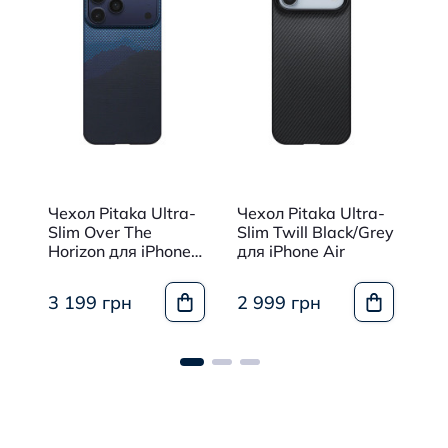
Чехол Pitaka Ultra-
Чехол Pitaka Ultra-
Че
in
Slim Over The
Slim Twill Black/Grey
Si
or
Horizon для iPhone
для iPhone Air
дл
17 Pro Max
Wi
Ca
449
3 199 грн
2 999 грн
19