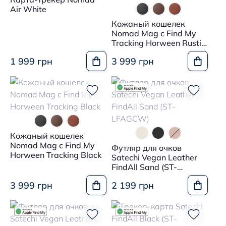
Air White
Кожаный кошелек
Nomad Mag с Find My
Tracking Horween Rustic
Brown
1 999 грн
3 999 грн
Кожаный кошелек
Nomad Mag с Find My
Футляр для очков
Horween Tracking Black
Satechi Vegan Leather
FindAll Sand (ST-
LFAGCW)
3 999 грн
2 199 грн