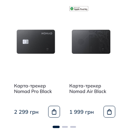
Карта-трекер
Карта-трекер
Ка
ack
Nomad Pro Black
Nomad Air Black
No
2 299 грн
1 999 грн
2 