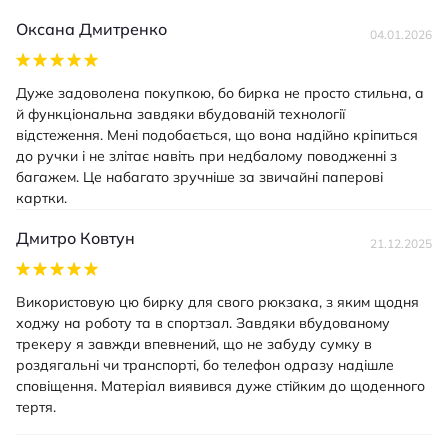
Оксана Дмитренко
04.01.2026
Дуже задоволена покупкою, бо бирка не просто стильна, а
й функціональна завдяки вбудованій технології
відстеження. Мені подобається, що вона надійно кріпиться
до ручки і не злітає навіть при недбалому поводженні з
багажем. Це набагато зручніше за звичайні паперові
картки.
Дмитро Ковтун
21.12.2025
Використовую цю бирку для свого рюкзака, з яким щодня
ходжу на роботу та в спортзал. Завдяки вбудованому
трекеру я завжди впевнений, що не забуду сумку в
роздягальні чи транспорті, бо телефон одразу надішле
сповіщення. Матеріал виявився дуже стійким до щоденного
тертя.