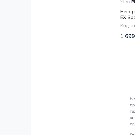
Беспр
EX Sp
Код т
1 699
В 
пр
те
ко
сд
Гл