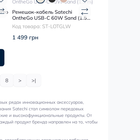
 Pro
Ремешок-кабель Satechi
OntheGo USB-C 60W Sand (1.5
m)
Код товара:
ST-LOTGLW
1 499 грн
8
>
>|
ервых рядах инновационных аксессуаров,
вания Satechi стал символом передовых
ские и высокофункциональные продукты. От
аждый продукт бренда направлен на то, чтобы
ов, способствующих организации рабочего