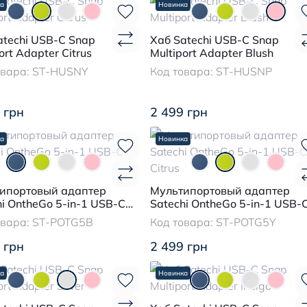
а
Новинка
atechi USB-C Snap
Хаб Satechi USB-C Snap
ort Adapter Citrus
Multiport Adapter Blush
овара:
ST-HUSNY
Код товара:
ST-HUSNP
 грн
2 499 грн
а
Новинка
ипортовый адаптер
Мультипортовый адаптер
hi OntheGo 5-in-1 USB-C
Satechi OntheGo 5-in-1 USB-
Citrus
овара:
ST-POTG5B
Код товара:
ST-POTG5Y
 грн
2 499 грн
а
Новинка