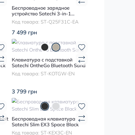
Беспроводное зарядное
устройство Satechi 3-in-1
Foldable Qi2 25W Space Gray
Код товара:
ST-Q25F31C-EA
7 499 грн
Клавиатура с подставкой
ack
Satechi OntheGo Bluetooth Sand
Код товара:
ST-KOTGW-EN
3 799 грн
bolt
Беспроводная клавиатура
Satechi Slim EX3 Space Black
Код товара:
ST-KEX3C-EN