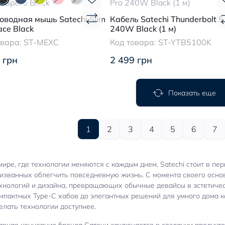
оводная мышь Satechi Slim
Кабель Satechi Thunderbolt 5
ace Black
240W Black (1 м)
овара:
ST-MEXC
Код товара:
ST-YTB5100K
 грн
2 499 грн
Показать еще
1
2
3
4
5
6
7
мире, где технологии меняются с каждым днем, Satechi стоит в п
изванных облегчить повседневную жизнь. С момента своего осно
хнологий и дизайна, превращающих обычные девайсы в эстетиче
мпактных Type-C хабов до элегантных решений для умного дома к
елать технологии доступнее.
авная концепция бренда Сатечи заключается в создании продукт