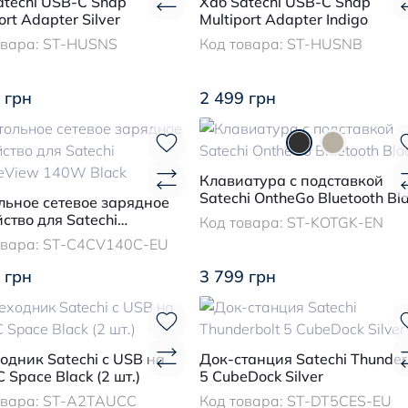
atechi USB-C Snap
Хаб Satechi USB-C Snap
ort Adapter Silver
Multiport Adapter Indigo
овара:
ST-HUSNS
Код товара:
ST-HUSNB
 грн
2 499 грн
Клавиатура с подставкой
Satechi OntheGo Bluetooth Bl
льное сетевое зарядное
ство для Satechi
Код товара:
ST-KOTGK-EN
eView 140W Black
овара:
ST-C4CV140C-EU
 грн
3 799 грн
одник Satechi с USB на
Док-станция Satechi Thunder
 Space Black (2 шт.)
5 CubeDock Silver
овара:
ST-A2TAUCC
Код товара:
ST-DT5CES-EU