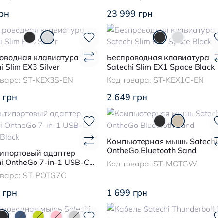
рн
23 999 грн
оводная клавиатура
Беспроводная клавиатура
i Slim EX3 Silver
Satechi Slim EX1 Space Black
овара:
ST-KEX3S-EN
Код товара:
ST-KEX1C-EN
 грн
2 649 грн
Компьютерная мышь Satechi
OntheGo Bluetooth Sand
ипортовый адаптер
hi OntheGo 7-in-1 USB-C
Код товара:
ST-MOTGW
 Black
овара:
ST-POTG7C
 грн
1 699 грн