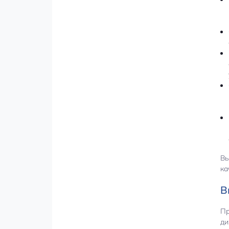
Вы
ка
В
Пр
ди