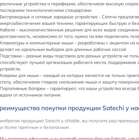
различные устройства и периферию, обеспечивая высокую скорос
последними технологическими стандартами.
Беспроводные и сетевые зарядные устройства - Сатечи предлага
энергообеспечения вашей техники, гарантирующих быструю и без
Кабели – высококачественные решения для всех видов соединен
долговечность, независимо от того, нужно ли вам подключить тел
Клавиатуры и компьютерные мыши – разработаны с акцентом на ко
делает их идеальным выбором для длинных рабочих сессий.
Подставки – разные виды подставок для разных устройств не толь
способствуют лучшей организации рабочего места, поддерживая 
устройств.
Коврики для мыши – каждый из которых является не только практ
столу, обеспечивая гладкое скольжение мыши и защиту поверхнос
Портативные батареи – гарантируют, что ваши устройства всегда 
вдали от источников питания.
реимущества покупки продукции Satechi у на
иобретая продукцию Satechi у sMobile, вы получите ряд преимущ
е более приятным и безопасным:
Мы являемся официальным дистрибьютором бренда Satechi, что г