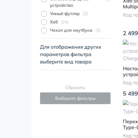
Хаб S
устройство
Multip
Умный футляр
2
Код т
Хаб
24
Чехол для ноутбука
3
2 499
Для отображения других
параметров фильтра
выберите вид товара
Насто
устрой
Charg
Код т
Сбросить
5 499
Выберите фильтры
Перех
Type-C
Код т