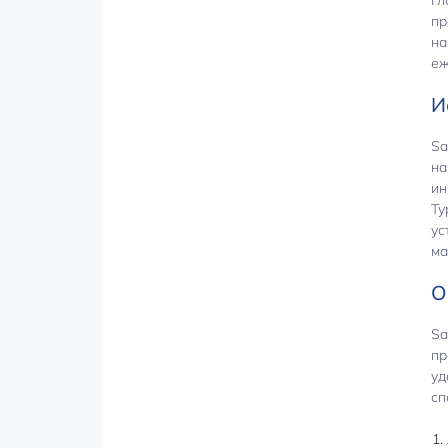
пр
на
еж
И
Sa
на
ин
Ty
ус
ма
О
Sa
пр
уд
сп