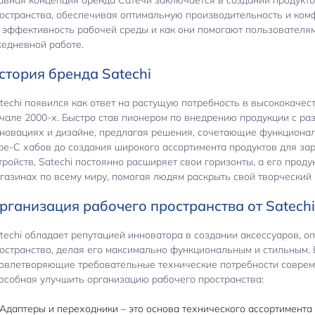
остранства, обеспечивая оптимальную производительность и комф
 эффективность рабочей среды и как они помогают пользователям
едневной работе.
стория бренда Satechi
techi появился как ответ на растущую потребность в высококачес
чале 2000-х. Быстро став пионером по внедрению продукции с ра
новациях и дизайне, предлагая решения, сочетающие функциональ
pe-C хабов до создания широкого ассортимента продуктов для з
тройств, Satechi постоянно расширяет свои горизонты, а его продук
газинах по всему миру, помогая людям раскрыть свой творческий
рганизация рабочего пространства от Satechi
techi обладает репутацией инноватора в создании аксессуаров,
остранство, делая его максимально функциональным и стильным. 
овлетворяющие требовательные технические потребности соврем
особная улучшить организацию рабочего пространства:
Адаптеры и переходники – это основа технического ассортимента 