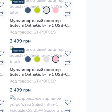
Новинка
Мультипортовый адаптер
Satechi OntheGo 5-in-1 USB-C
Silver
Код товара:
ST-POTG5S
2 499 грн
Новинка
Мультипортовый адаптер
C
Satechi OntheGo 5-in-1 USB-C
Blush
Код товара:
ST-POTG5P
2 499 грн