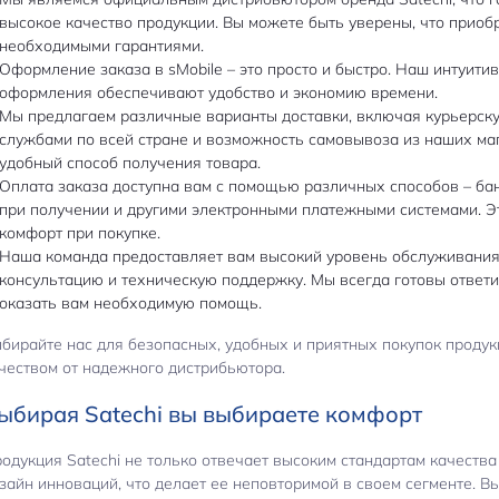
высокое качество продукции. Вы можете быть уверены, что приоб
необходимыми гарантиями.
Оформление заказа в sMobile – это просто и быстро. Наш интуит
оформления обеспечивают удобство и экономию времени.
Мы предлагаем различные варианты доставки, включая курьерску
службами по всей стране и возможность самовывоза из наших ма
удобный способ получения товара.
Оплата заказа доступна вам с помощью различных способов – ба
при получении и другими электронными платежными системами. Э
комфорт при покупке.
Наша команда предоставляет вам высокий уровень обслуживания
консультацию и техническую поддержку. Мы всегда готовы ответи
оказать вам необходимую помощь.
бирайте нас для безопасных, удобных и приятных покупок продук
чеством от надежного дистрибьютора.
ыбирая Satechi вы выбираете комфорт
одукция Satechi не только отвечает высоким стандартам качества
зайн инноваций, что делает ее неповторимой в своем сегменте. В