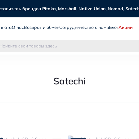
витель брендов Pitaka, Marshall, Native Union, Nomad, Satechi
плата
О нас
Возврат и обмен
Сотрудничество с нами
Блог
Акции
Satechi