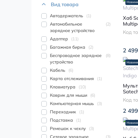
Новинк
Вид товара
Автодержатель
1
Хаб S
Multip
Автомобильное
2
зарядное устройство
Код т
Адаптер
11
Багажная бирка
2
2 499
Беспроводное зарядное
8
устройство
Новинк
Кабель
6
Карта отслеживания
1
Мульт
Клавиатура
10
Satec
Коврик для мыши
6
Indigo
Код т
Компьютерная мышь
3
2 499
Переходник
1
Подставка
1
Новинк
Ремешок к чехлу
3
Сетевое зарядное
3