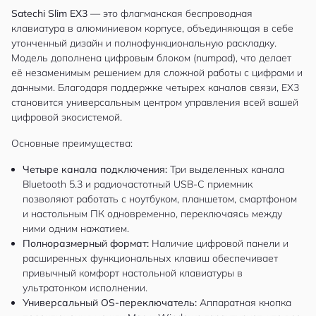
Satechi Slim EX3
— это флагманская беспроводная
клавиатура в алюминиевом корпусе, объединяющая в себе
утонченный дизайн и полнофункциональную раскладку.
Модель дополнена цифровым блоком (numpad), что делает
её незаменимым решением для сложной работы с цифрами и
данными. Благодаря поддержке четырех каналов связи, EX3
становится универсальным центром управления всей вашей
цифровой экосистемой.
Основные преимущества:
Четыре канала подключения:
Три выделенных канала
Bluetooth 5.3 и радиочастотный USB-C приемник
позволяют работать с ноутбуком, планшетом, смартфоном
и настольным ПК одновременно, переключаясь между
ними одним нажатием.
Полноразмерный формат:
Наличие цифровой панели и
расширенных функциональных клавиш обеспечивает
привычный комфорт настольной клавиатуры в
ультратонком исполнении.
Универсальный OS-переключатель:
Аппаратная кнопка