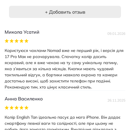
+ Добавить отзыв
Микола Усатий
09.01.2026
Користуюся чохлами Nomad вже не перший рік, і версія для
17 Pro Max не розчарувала. Спочатку колір досить
яскравий, але я вже чекаю на ту саму унікальну патину,
яка з’явиться за кілька місяців. Кнопки мають чудовий
тактильний відгук, а бортики навколо екрана та камери
достатньо високі, щоб захистити телефон при падінні.
Рекомендую тим, хто цінує класичний стиль.
Анна Василенко
26.11.2025
Колір English Tan ідеально пасує до мого iPhone. Він додає
смартфону певної ваги та солідності, але при цьому не
робить його занадто громіздким. Внутрішня підкладка з