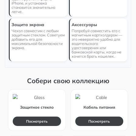
iPhone, и установка
становится значительно
легче.
Защита экрана
Аксессуары
Чехол совместим с любым
Попробуй совместить его с
защитным стеклом. Советуем
магнитным картхолдером —
добавить его для
это невероятно удобно для
максимальной безопасности
водительского
экрана.
удостоверения или
банковской карты, когда не
хочется брать кошелек.
Собери свою коллекцию
Защитное стекло
Кабель питания
Посмотреть
Посмотреть