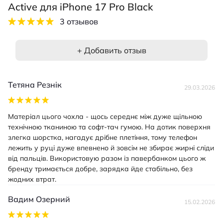
Active для iPhone 17 Pro Black
3 отзывов
+ Добавить отзыв
Тетяна Резнік
29.03.2026
Матеріал цього чохла - щось середнє між дуже щільною
технічною тканиною та софт-тач гумою. На дотик поверхня
злегка шорстка, нагадує дрібне плетіння, тому телефон
лежить у руці дуже впевнено й зовсім не збирає жирні сліди
від пальців. Використовую разом із павербанком цього ж
бренду тримається добре, зарядка йде стабільно, без
жодних втрат.
Вадим Озерний
15.02.2026