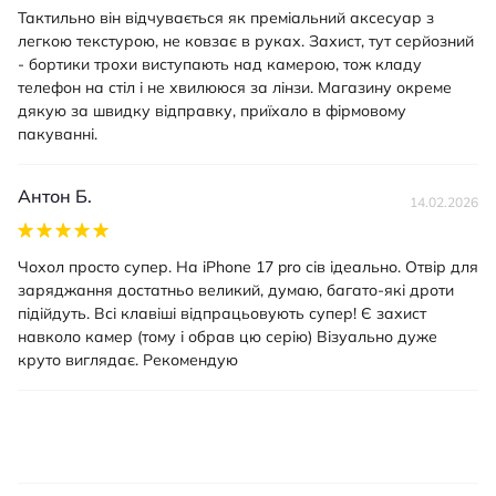
Тактильно він відчувається як преміальний аксесуар з
легкою текстурою, не ковзає в руках. Захист, тут серйозний
- бортики трохи виступають над камерою, тож кладу
телефон на стіл і не хвилююся за лінзи. Магазину окреме
дякую за швидку відправку, приїхало в фірмовому
пакуванні.
Антон Б.
14.02.2026
Чохол просто супер. На iPhone 17 pro сів ідеально. Отвір для
заряджання достатньо великий, думаю, багато-які дроти
підійдуть. Всі клавіші відпрацьовують супер! Є захист
навколо камер (тому і обрав цю серію) Візуально дуже
круто виглядає. Рекомендую