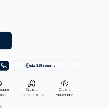
від 318 грн/міс
товна
Оплата
Оплата
авка
криптовалютою
частинами
і)