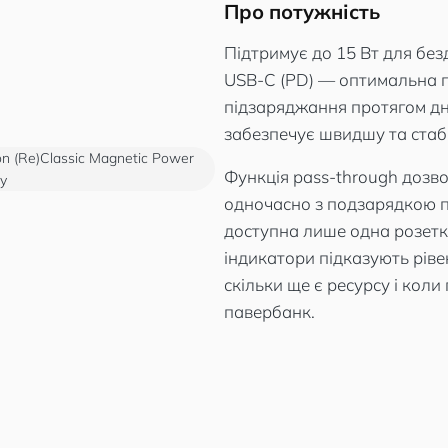
Про потужність
Підтримує до 15 Вт для без
USB-C (PD) — оптимальна п
підзаряджання протягом дня
забезпечує швидшу та стабі
Функція pass-through дозв
одночасно з подзарядкою 
доступна лише одна розетка
індикатори підказують ріве
скільки ще є ресурсу і кол
павербанк.