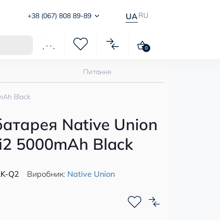
RU
+38 (067) 808 89-89
UA
0
Питання
mAh Black
атарея Native Union
Qi2 5000mAh Black
K-Q2
Виробник:
Native Union