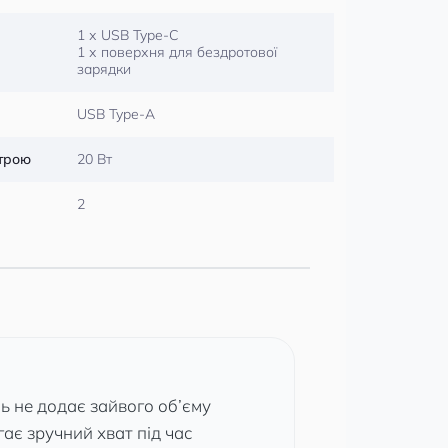
1 х USB Type-C
1 х поверхня для бездротової
зарядки
USB Type-A
строю
20 Вт
2
 не додає зайвого об’єму
ає зручний хват під час