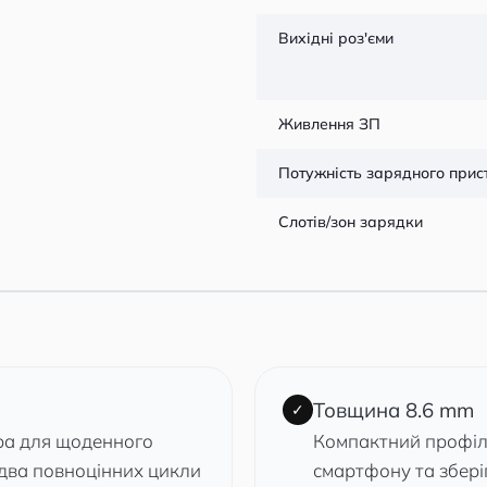
Вихідні роз'єми
Живлення ЗП
Потужність зарядного при
Слотів/зон зарядки
Товщина 8.6 mm
✓
ра для щоденного
Компактний профіль
два повноцінних цикли
смартфону та зберіг