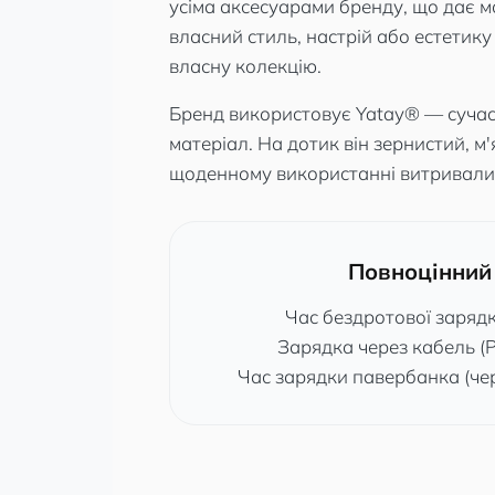
усіма аксесуарами бренду, що дає м
власний стиль, настрій або естетик
власну колекцію.
Бренд використовує Yatay® — сучасн
матеріал. На дотик він зернистий, м'
щоденному використанні витривали
Повноцінний
Час бездротової зарядк
Зарядка через кабель (P
Час зарядки павербанка (чер