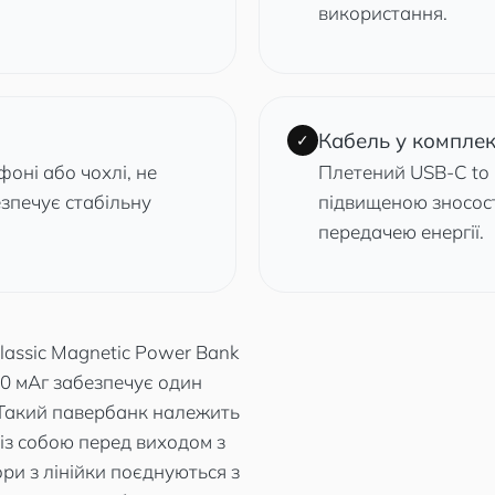
використання.
Кабель у комплек
✓
оні або чохлі, не
Плетений USB-C to U
езпечує стабільну
підвищеною зносост
передачею енергії.
lassic Magnetic Power Bank
00 мАг забезпечує один
 Такий павербанк належить
 із собою перед виходом з
ри з лінійки поєднуються з