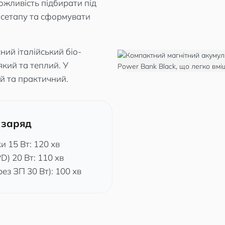
ожливість підбирати під
у сетапу та сформувати
ий італійський біо-
який та теплий. У
й та практичний.
 заряд
и 15 Вт: 120 хв
D) 20 Вт: 110 хв
ез ЗП 30 Вт): 100 хв