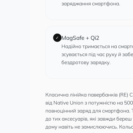
заряджання смартфона.
MagSafe + Qi2
✓
Надійно тримається на смартф
зсувається під час руху й заб
бездротову зарядку.
Класична лінійка павербанків (RE) C
від Native Union з потужністю на 50
повноцінний заряд для смартфона.
до тих аксесуарів, які завжди береш
дому навіть не замислюючись.
Кольо