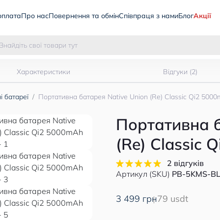
оплата
Про нас
Повернення та обмін
Співпраця з нами
Блог
Акції
Характеристики
Відгуки (2)
і батареї
Портативна батарея Native Union (Re) Classic Qi2 5000
Портативна б
(Re) Classic 
2 відгуків
Артикул (SKU)
PB-5KMS-BL
3 499 грн
79 usdt