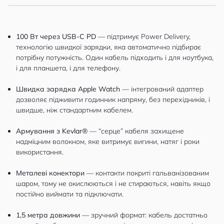
100 Вт через USB-C PD
— підтримує Power Delivery,
технологію швидкої зарядки, яка автоматично підбирає
потрібну потужність. Один кабель підходить і для ноутбука,
і для планшета, і для телефону.
Швидка зарядка Apple Watch
— інтегрований адаптер
дозволяє підживити годинник напряму, без перехідників, і
швидше, ніж стандартним кабелем.
Армування з Kevlar®
— “серце” кабеля захищене
надміцним волокном, яке витримує вигини, натяг і роки
використання.
Металеві конектори
— контакти покриті гальванізованим
шаром, тому не окислюються і не стираються, навіть якщо
постійно виймати та підключати.
1,5 метра довжини
— зручний формат: кабель достатньо