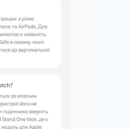
працює з усіма
one та AirPods. Для
вимогою є наявність
Safe в самому чохлі
итися до вертикальної
tch?
ться за власним
пристрій його
не
и годинника зверніть
 Stand One Max, де є
 модуль для Apple