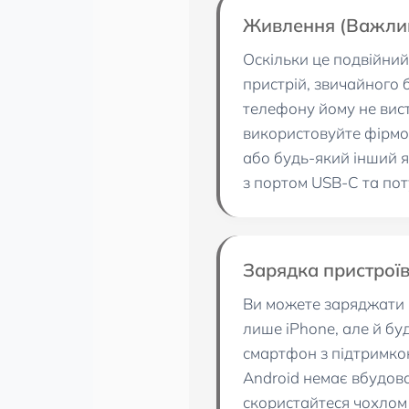
Живлення (Важлив
Оскільки це подвійни
пристрій, звичайного 
телефону йому не вис
використовуйте фірм
або будь-який інший 
з портом USB-C та по
Зарядка пристроїв
Ви можете заряджати н
лише iPhone, але й бу
смартфон з підтримко
Android немає вбудова
скористайтеся чохлом