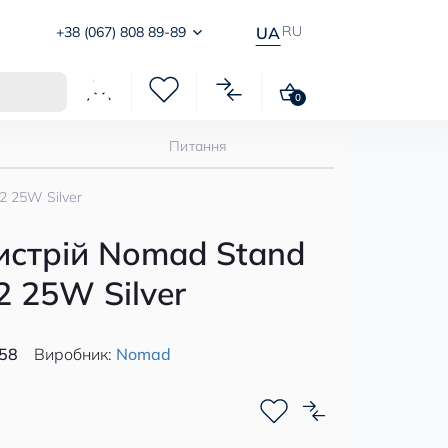
RU
+38 (067) 808 89-89
UA
0
Питання
2 25W Silver
истрій Nomad Stand
2 25W Silver
58
Виробник:
Nomad