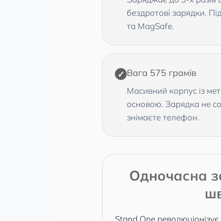
бездротові зарядки. Пі
та MagSafe.
Вага 575 грамів
✓
Масивний корпус із мет
основою. Зарядка не со
знімаєте телефон.
Одночасна з
ш
Stand One революціонізує