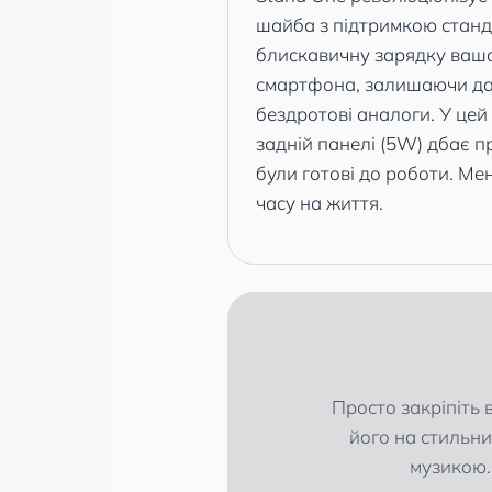
шайба з підтримкою станд
блискавичну зарядку вашо
смартфона, залишаючи да
бездротові аналоги. У цей
задній панелі (5W) дбає п
були готові до роботи. Ме
часу на життя.
Просто закріпіть 
його на стильн
музикою.