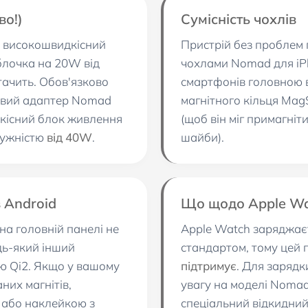
о!)
Сумісність чохлів
й високошвидкісний
Пристрій без проблем 
блочка на 20W від
чохлами Nomad для iPh
тачить. Обов'язково
смартфонів головною 
овий адаптер Nomad
магнітного кільця Mag
якісний блок живлення
(щоб він міг примагніт
тужністю
від 40W
.
шайби).
 Android
Що щодо Apple Wa
а головній панелі не
Apple Watch заряджає
дь-який інший
стандартом, тому цей 
ю Qi2. Якщо у вашому
підтримує
. Для зарядк
них магнітів,
увагу на моделі Nomad
 або наклейкою з
спеціальний відкидний