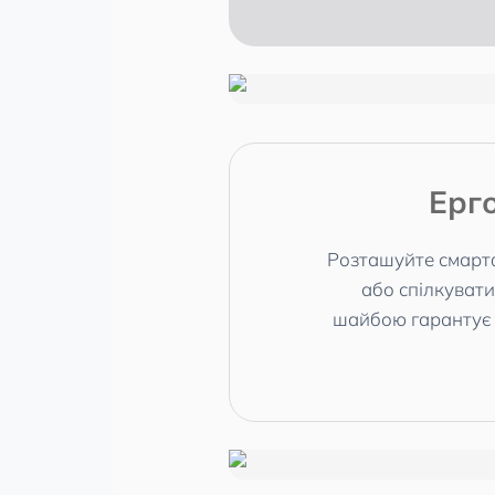
Ерг
Розташуйте смартф
або спілкувати
шайбою гарантує а