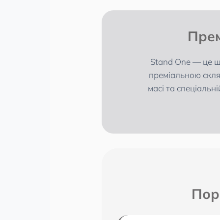
Прем
Stand One — це ш
преміальною склян
масі та спеціальні
Пор