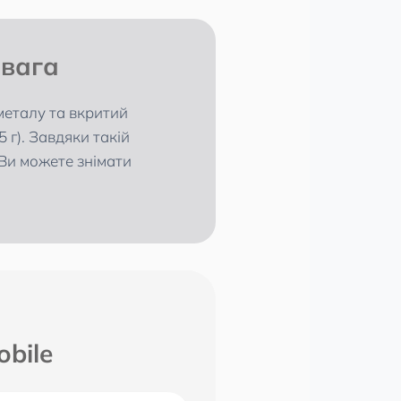
 вага
металу та вкритий
 г). Завдяки такій
. Ви можете знімати
bile