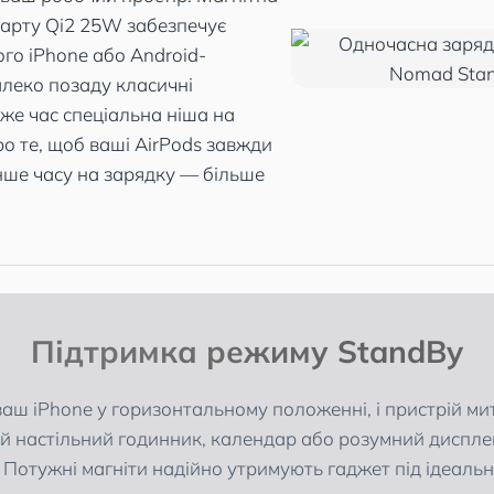
арту Qi2 25W забезпечує
го iPhone або Android-
леко позаду класичні
 же час спеціальна ніша на
ро те, щоб ваші AirPods завжди
нше часу на зарядку — більше
Підтримка режиму StandBy
ваш iPhone у горизонтальному положенні, і пристрій м
ий настільний годинник, календар або розумний диспле
 Потужні магніти надійно утримують гаджет під ідеальн