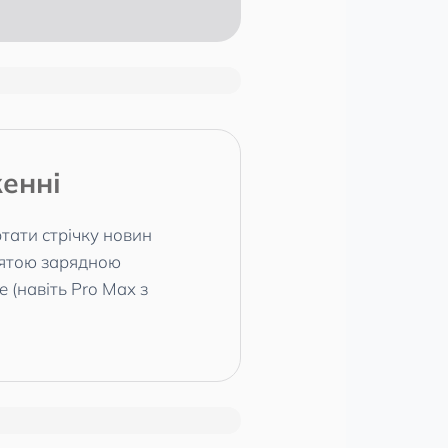
енні
тати стрічку новин
днятою зарядною
 (навіть Pro Max з