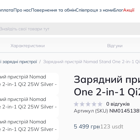
оплата
Про нас
Повернення та обмін
Співпраця з нами
Блог
Акції
Характеристики
Відгуки
і зарядні пристрої
Зарядний пристрій Nomad Stand One 2-in-1 Qi
Зарядний пр
One 2-in-1 Qi
0 відгуків
Артикул (SKU)
NM0145138
5 499 грн
123 usdt