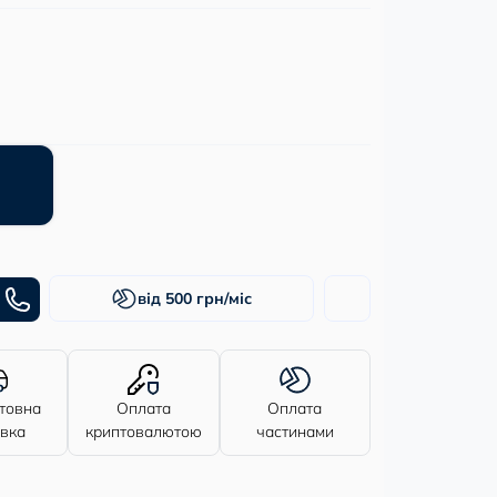
від 500 грн/міс
товна
Оплата
Оплата
авка
криптовалютою
частинами