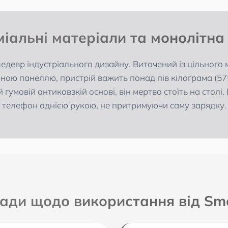
іальні матеріали та монолітна
едевр індустріального дизайну. Виточений із цільного 
ою панеллю, пристрій важить понад пів кілограма (575
й гумовій антиковзкій основі, він мертво стоїть на столі
телефон однією рукою, не притримуючи саму зарядку.
ади щодо використання від Smo