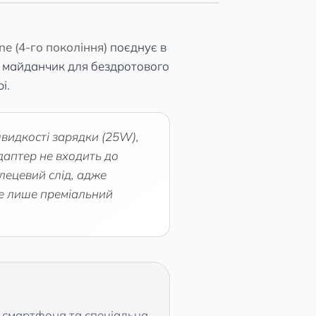
e (4-го покоління)
поєднує в
й майданчик для бездротового
і.
видкості зарядки (25W),
адаптер не входить до
лецевий слід, адже
де лише преміальний
 смартфона та спеціальна