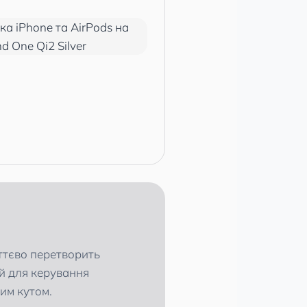
иттєво перетворить
й для керування
им кутом.