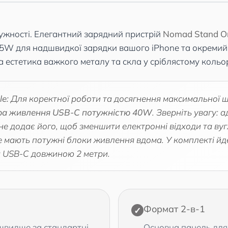
тужності. Елегантний зарядний пристрій
Nomad Stand On
 25W для надшвидкої зарядки вашого iPhone та окреми
 естетика важкого металу та скла у сріблястому кольор
e:
Для коректної роботи та досягнення максимальної ш
ра живлення USB-C потужністю 40W
. Зверніть увагу: 
не додає його, щоб зменшити електронні відходи та вуг
же мають потужні блоки живлення вдома. У комплекті й
 USB-C довжиною 2 метри.
Формат 2-в-1
✓
 швидше за стандартні
Основна панель для