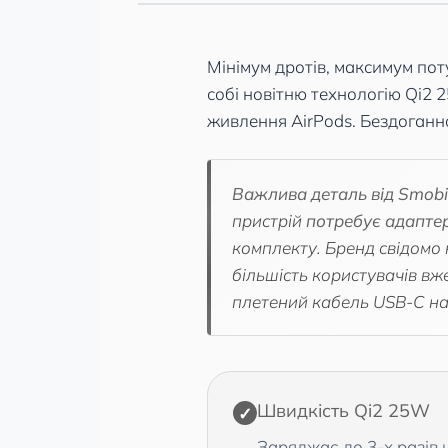
Мінімум дротів, максимум по
собі новітню технологію Qi2
живлення AirPods. Бездоганна
Важлива деталь від Smobil
пристрій
потребує адапте
комплекту. Бренд свідомо 
більшість користувачів в
плетений кабель USB-C на
Швидкість Qi2 25W
✓
Заряджає до 3-х разів