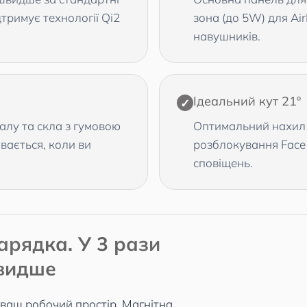
дтримує технології Qi2
зона (до 5W) для Ai
навушників.
Ідеальний кут 21º
✓
алу та скла з гумовою
Оптимальний нахил е
вається, коли ви
розблокування Face 
сповіщень.
арядка. У 3 рази
видше
 ваш робочий простір. Магнітна