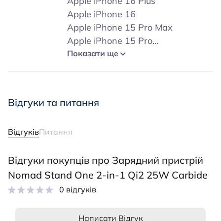
Apple iPhone 16 Plus
Apple iPhone 16
Apple iPhone 15 Pro Max
Apple iPhone 15 Pro
Apple iPhone 15 Plus
Показати ще
Apple iPhone 15
Apple iPhone 14 Pro Max
Apple iPhone 14 Pro
Відгуки та питання
Apple iPhone 14 Plus
Apple iPhone 14
Відгуків
Питання
Apple iPhone 13 Pro Max
Apple iPhone 13 Pro
Відгуки покупців про Зарядний пристрій
Apple iPhone 13
Apple iPhone 13 Mini
Nomad Stand One 2-in-1 Qi2 25W Carbide
Samsung Galaxy Z Fold 7
0 відгуків
Samsung Galaxy Z Fold 6
Samsung Galaxy Z Fold5
Написати Відгук