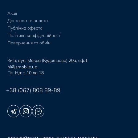
Google Pixel 9 Pro Fold
Акції
Google Pixel 9/9Pro
Доставка та оплата
Google Pixel 8 Pro
Публічна оферта
Google Pixel 8
Політика конфіденційності
Google Pixel 7 Pro
Повернення та обмін
Google Pixel 7
Apple AirPods Pro 3
Київ, вул. Мокра (Кудряшова) 20а, оф.1
Apple AirPods Pro 2
hi@smobile.ua
Пн-Нд: з 10 до 18
Apple AirPods Pro
Apple AirPods 4
+38 (067) 808 89-89
Apple AirPods 3
Apple AirPods 2
Apple AirPods