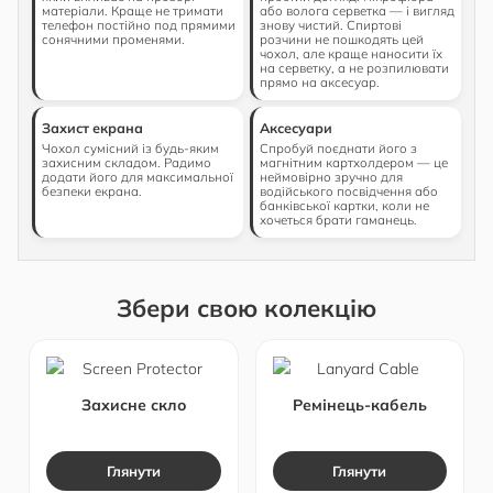
матеріали. Краще не тримати
або волога серветка — і вигляд
телефон постійно под прямими
знову чистий. Спиртові
сонячними променями.
розчини не пошкодять цей
чохол, але краще наносити їх
на серветку, а не розпилювати
прямо на аксесуар.
Захист екрана
Аксесуари
Чохол сумісний із будь-яким
Спробуй поєднати його з
захисним складом. Радимо
магнітним картхолдером — це
додати його для максимальної
неймовірно зручно для
безпеки екрана.
водійського посвідчення або
банківської картки, коли не
хочеться брати гаманець.
Збери свою колекцію
Захисне скло
Ремінець-кабель
Глянути
Глянути