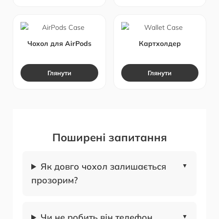
Чохол для AirPods
Картхолдер
Глянути
Глянути
Поширені запитання
Як довго чохол залишається
прозорим?
Чи не робить він телефон