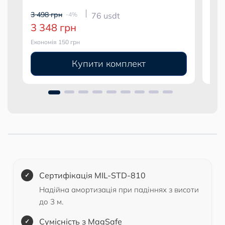
3 498 грн
3 99
-4%
76 usdt
3 348 грн
3 
Економія 150 грн
Екон
Купити комплект
Сертифікація MIL-STD-810
Надійна амортизація при падіннях з висоти
до 3 м.
Сумісність з MagSafe