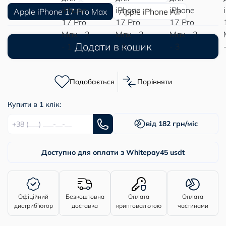
Apple iPhone 17 Pro Max
Apple iPhone Air
Додати в кошик
Подобається
Порівняти
Купити в 1 клік:
від 182 грн/міс
Доступно для оплати з Whitepay
45 usdt
Офіційний
Безкоштовна
Оплата
Оплата
дистриб’ютор
доставка
криптовалютою
частинами