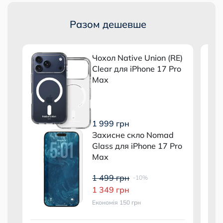
Разом дешевше
E)
Чохол Native Union (RE)
o
Clear для iPhone 17 Pro
Max
1 999 грн
Захисне скло Nomad
d
Glass для iPhone 17 Pro
Max
1 499 грн
-10%
1 349 грн
Економія 150 грн