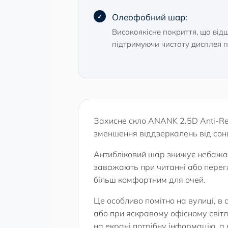
Олеофобний шар:
Високоякісне покриття, що від
підтримуючи чистоту дисплея п
Захисне скло ANANK 2.5D Anti-Re
зменшення віддзеркалень від сонц
Антибліковий шар знижує небажан
заважають при читанні або перегл
більш комфортним для очей.
Це особливо помітно на вулиці, в а
або при яскравому офісному світл
на екрані потрібну інформацію, а