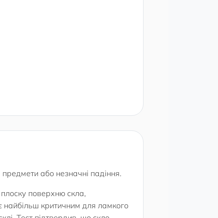
і предмети або незначні падіння.
 плоску поверхню скла,
є найбільш критичним для ламкого
клі. Тест підтвердив, що скло