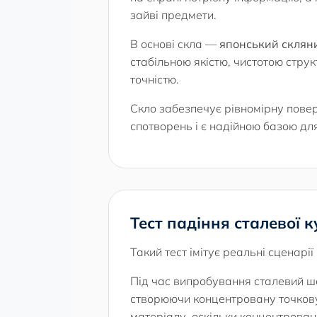
зайві предмети.
В основі скла —
японський скляни
стабільною якістю, чистотою стру
точністю.
Скло забезпечує рівномірну пове
спотворень і є надійною базою для
Тест падіння сталевої ку
Такий тест імітує реальні сценарі
Під час випробування сталевий ш
створюючи концентровану точкову
матеріалу, оскільки концентрован