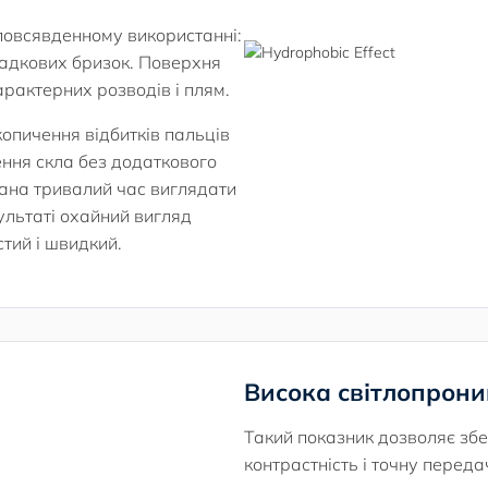
повсявденному використанні:
падкових бризок. Поверхня
рактерних розводів і плям.
опичення відбитків пальців
ення скла без додаткового
рана тривалий час виглядати
ультаті охайний вигляд
тий і швидкий.
Висока світлопрони
Такий показник дозволяє збе
контрастність і точну переда