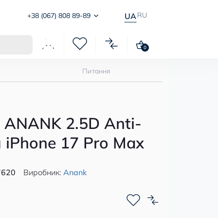
RU
+38 (067) 808 89-89
UA
0
Питання
 ANANK 2.5D Anti-
я iPhone 17 Pro Max
7620
Виробник:
Anank