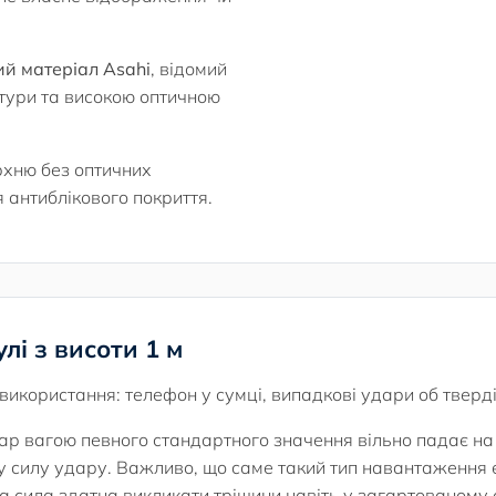
й матеріал Asahi
, відомий
ктури та високою оптичною
рхню без оптичних
 антиблікового покриття.
лі з висоти 1 м
ї використання: телефон у сумці, випадкові удари об тверд
ар вагою певного стандартного значення вільно падає на
 силу удару. Важливо, що саме такий тип навантаження 
а сила здатна викликати тріщини навіть у загартованому с