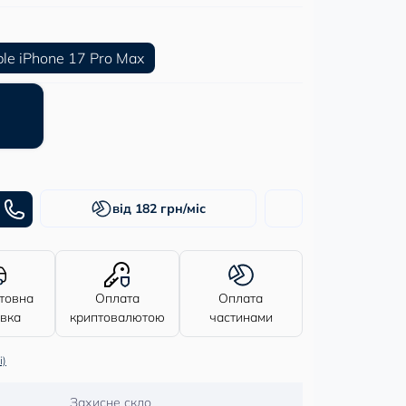
le iPhone 17 Pro Max
від 182 грн/міс
товна
Оплата
Оплата
авка
криптовалютою
частинами
і)
Захисне скло