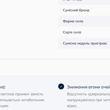
Сумісний бренд
Форма скла
Серія скла
Сумісна модель пристрою
e):
Зниження втоми очей
світлові промені замість
Відсутність «дзеркальн
 залишається читабельним
напружуватися при чита
нцем.
відео.