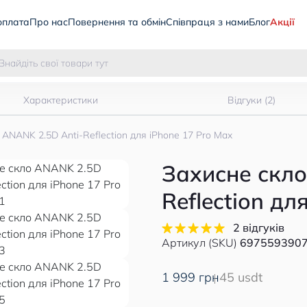
оплата
Про нас
Повернення та обмін
Співпраця з нами
Блог
Акції
Характеристики
Відгуки (2)
 ANANK 2.5D Anti-Reflection для iPhone 17 Pro Max
Захисне скло
Reflection дл
2 відгуків
Артикул (SKU)
697559390
1 999 грн
45 usdt