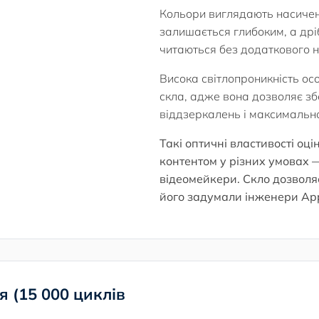
Кольори виглядають насичен
залишається глибоким, а дрі
читаються без додаткового 
Висока світлопроникність ос
скла, адже вона дозволяє з
віддзеркалень і максимально
Такі оптичні властивості оці
контентом у різних умовах 
відеомейкери. Скло дозволя
його задумали інженери App
я (15 000 циклів