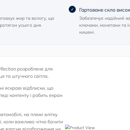
Гартоване скло висок
штовхує жир та вологу, що
Забезпечує надійний за
ротягом усього дня.
ключами, монетами та 
кишені.
flection розроблене для
я та штучного світла.
і яскраві відблиски, що
яді контенту і робить екран
втомобілі, на пляжі влітку
і, коли важливо чітко бачити
 не власне відображення чи