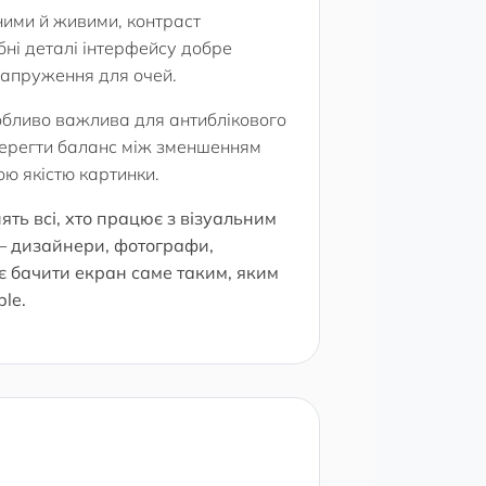
ими й живими, контраст
бні деталі інтерфейсу добре
напруження для очей.
обливо важлива для антиблікового
берегти баланс між зменшенням
ю якістю картинки.
нять всі, хто працює з візуальним
— дизайнери, фотографи,
є бачити екран саме таким, яким
le.