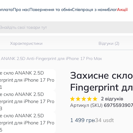
оплата
Про нас
Повернення та обмін
Співпраця з нами
Блог
Акції
Характеристики
Відгуки (2)
ANANK 2.5D Anti-Fingerprint для iPhone 17 Pro Max
Захисне скло
Fingerprint д
2 відгуків
Артикул (SKU)
697559390
1 499 грн
34 usdt