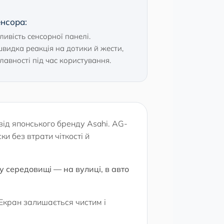
енсора:
ливість сенсорної панелі.
швидка реакція на дотики й жести,
лавності під час користування.
від японського бренду Asahi. AG-
и без втрати чіткості й
у середовищі — на вулиці, в авто
Екран залишається чистим і