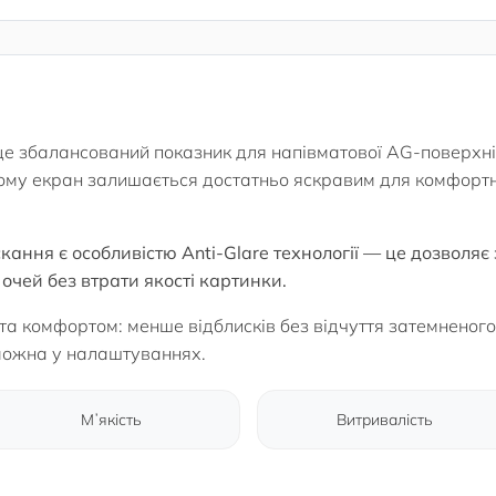
е збалансований показник для напівматової AG-поверхні.
ьому екран залишається достатньо яскравим для комфортн
ання є особливістю Аnti-Glare технології — це дозволяє
очей без втрати якості картинки.
ю та комфортом: менше відблисків без відчуття затемненог
можна у налаштуваннях.
Мʼякість
Витривалість