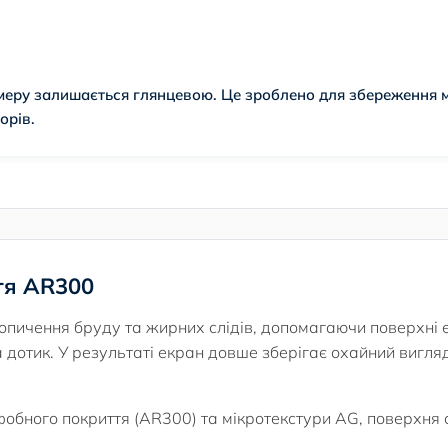
меру залишається глянцевою. Це зроблено для збереження м
орів.
тя AR300
пичення бруду та жирних слідів, допомагаючи поверхні 
дотик. У результаті екран довше зберігає охайний вигляд,
бного покриття (AR300) та мікротекстури AG, поверхня ск