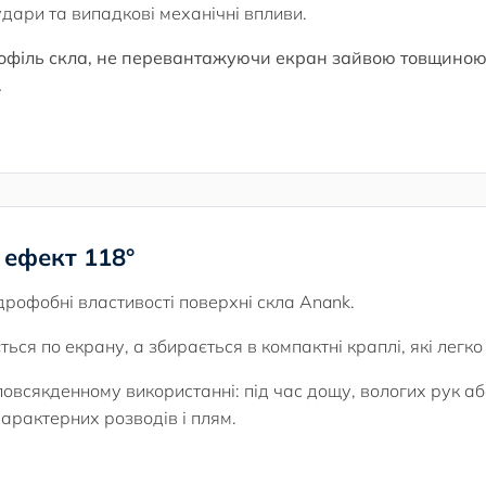
дари та випадкові механічні впливи.
офіль скла, не перевантажуючи екран зайвою товщиною, 
.
ефект 118°
дрофобні властивості поверхні скла Anank.
ься по екрану, а збирається в компактні краплі, які легк
повсякденному використанні: під час дощу, вологих рук а
арактерних розводів і плям.