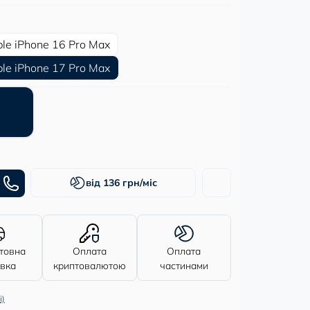
le iPhone 16 Pro Max
le iPhone 17 Pro Max
від 136 грн/міс
товна
Оплата
Оплата
авка
криптовалютою
частинами
і)