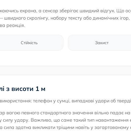
каючись екрана, а сенсор зберігає швидкий відгук. Що ос
 швидкого скролінгу, набору тексту або динамічних ігор,
ва реакція.
Стійкість
Захист
лі з висоти 1 м
ї використання: телефон у сумці, випадкові удари об тверд
ар вагою певного стандартного значення вільно падає на
 силу удару. Важливо, що саме такий тип навантаження 
а сила здатна викликати тріщини навіть у загартованому с