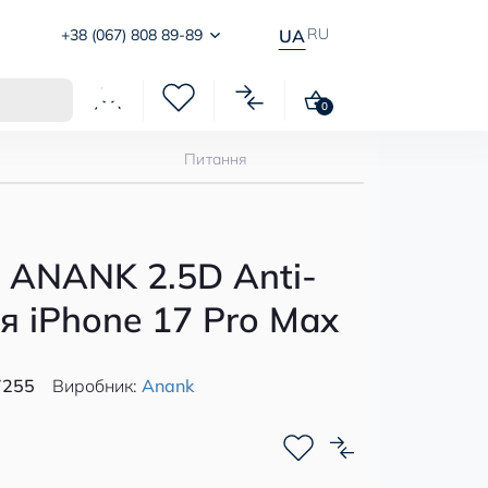
RU
+38 (067) 808 89-89
UA
0
Питання
 ANANK 2.5D Anti-
ля iPhone 17 Pro Max
7255
Виробник:
Anank