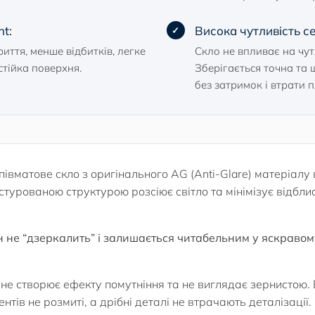
t:
Висока чутливість с
ття, менше відбитків, легке
Скло не впливає на чут
стійка поверхня.
Зберігається точна та 
без затримок і втрати п
івматове скло з оригінального AG (Anti-Glare) матеріалу 
стурованою структурою розсіює світло та мінімізує відблиск
н не “дзеркалить” і залишається читабельним у яскравом
е створює ефекту помутніння та не виглядає зернистою. 
нтів не розмиті, а дрібні деталі не втрачають деталізації.