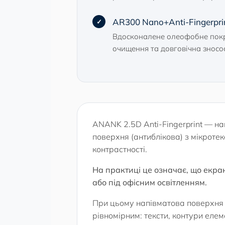
AR300 Nano+Anti-Fingerprin
Вдосконалене олеофобне покри
очищення та довговічна зносо
ANANK 2.5D Anti-Fingerprint — нап
поверхня (антиблікова) з мікротек
контрастності.
На практиці це означає, що екра
або під офісним освітленням.
При цьому напівматова поверхня н
рівномірним: тексти, контури елеме