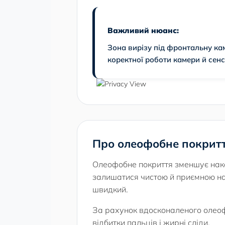
Важливий нюанс:
Зона вирізу під фронтальну ка
коректної роботи камери й сенс
Про олеофобне покрит
Олеофобне покриття зменшує нако
залишатися чистою й приємною на 
швидкий.
За рахунок вдосконаленого олеофо
відбитки пальців і жирні сліди.