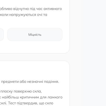
обливо відчутно під час активного
 коли напружуються очі та
Міцність
і предмети або незначні падіння.
 плоску поверхню скла,
є найбільш критичним для ламкого
клі. Тест підтвердив, що скло