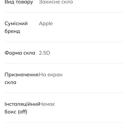
Вид товару
Захисне скло
Сумісний
Apple
бренд
Форма скла
2.5D
Призначення
На екран
скла
Iнсталяційний
Немає
бокс (off)