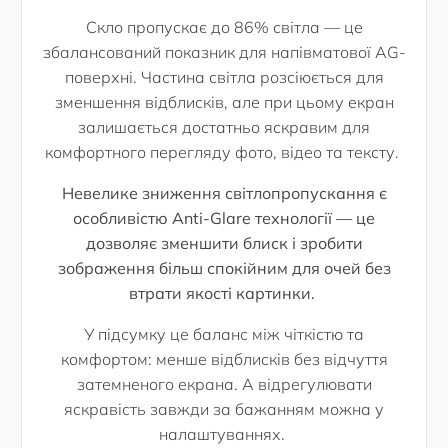
Скло пропускає до 86% світла — це
збалансований показник для напівматової AG-
поверхні. Частина світла розсіюється для
зменшення відблисків, але при цьому екран
залишається достатньо яскравим для
комфортного перегляду фото, відео та тексту.
Невелике зниження світлопропускання є
особливістю Аnti-Glare технології — це
дозволяє зменшити блиск і зробити
зображення більш спокійним для очей без
втрати якості картинки.
У підсумку це баланс між чіткістю та
комфортом: менше відблисків без відчуття
затемненого екрана. А відрегулювати
яскравість завжди за бажанням можна у
налаштуваннях.