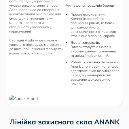
його поведінці в реальних
умовах використання. З часом
Чим відома продукція бренду:
Asahi перейшла до створення
високотехнологічного скла для
Просте встановлення.
смартфонів і планшетів —
Компанія розробляє
міцного, прозорого й
спеціальні рамки, та бокси
стабільного у щоденному
для самостійного
користуванні.
встановлення, з якими скло
стає рівно з першої спроби.
Сьогодні Asahi — це синонім
Якість матеріалів.
уважного підходу до матеріалів,
Використовується скло з
де інженерні рішення формують
високим рівнем гартування
відчуття якості й комфорту.
та авіаційний алюміній.
Робота з оптикою.
Технології
Anank спрямовані на те, щоб
додаткове скло не змінювало
передачу кольорів та не
заважало фокусуванню
камери.
Лінійка захисного скла ANANK