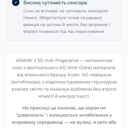
Висока чутливість сенсора:
Скло не впливає на чутливість сенсорної
панелі. Зберігається точна та швидка
реакція на дотики й жести, без затримок і
втрати плавності під час користування.
ANANK 2.5D Anti-Fingerprint — напівматове
скло з оригінального AG (Anti-Glare) матеріалу
від японського бренду Asahi. AG-поверхня
(антиблікова) з мікротекстурованою структурою
розсіює світло та мінімізує відблиски без втрати
чіткості й контрастності.
На практиці це означає, що екран не
“дзеркалить” і залишається читабельним у
яскравому середовищі — на вулиці, в авто або