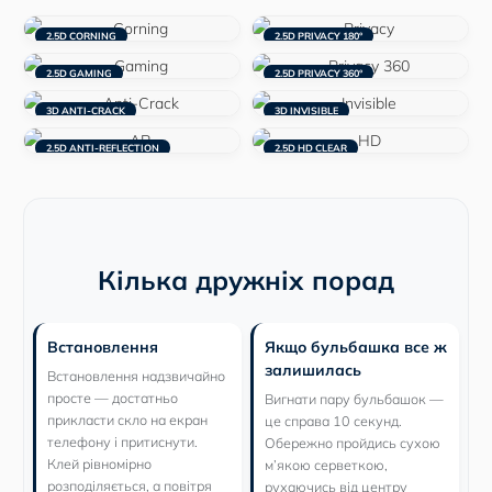
2.5D CORNING
2.5D PRIVACY 180°
2.5D GAMING
2.5D PRIVACY 360°
3D ANTI-CRACK
3D INVISIBLE
2.5D ANTI-REFLECTION
2.5D HD CLEAR
Кілька дружніх порад
Встановлення
Якщо бульбашка все ж
залишилась
Встановлення надзвичайно
просте — достатньо
Вигнати пару бульбашок —
прикласти скло на екран
це справа 10 секунд.
телефону і притиснути.
Обережно пройдись сухою
Клей рівномірно
м’якою серветкою,
розподіляється, а повітря
рухаючись від центру