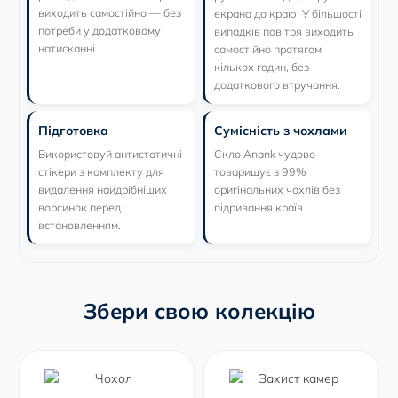
виходить самостійно — без
екрана до краю. У більшості
потреби у додатковому
випадків повітря виходить
натисканні.
самостійно протягом
кількох годин, без
додаткового втручання.
Підготовка
Сумісність з чохлами
Використовуй антистатичні
Скло Anank чудово
стікери з комплекту для
товаришує з 99%
видалення найдрібніших
оригінальних чохлів без
ворсинок перед
підривання країв.
встановленням.
Збери свою колекцію