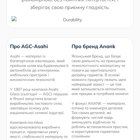
зберігає свою приємну гладкість.
Про AGC-Asahi
Про бренд Anank
Asahi — матеріал із
Японський бренд, що базує
багаторічною еволюцією, який
свою діяльність на принципах
пройшов шлях від будівництва й
технологічного мінімалізму та
автомобілів до електроніки,
поваги до оригінального
мобільних пристроїв і
дизайну гаджетів. В основі
високоточних технологій.
кожного продукту лежить ідея:
найкращий захист — це той,
який залишається непомітним,
У 1907 році компанія Asahi
але працює в потрібний момент.
Glass (сьогодні — AGC) першою
в Японії запустила власне
виробництво листового скла,
У фокусі ANANK — матеріали,
заклавши основу для
оптика та інженерія деталей.
національної скляної індустрії.
Тих самих деталей, які
формують чистий кадр,
зменшують відблиски та
Компанія постійно
роблять встановлення простим,
вдосконалювала виробничі
а користування гаджетами
процеси, приділяючи увагу
спокійним.
якості, стабільності матеріалу та