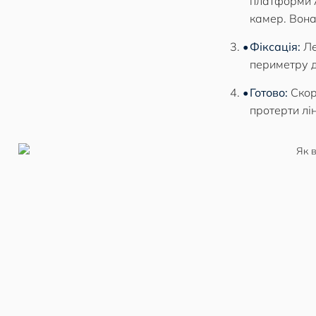
платформи A
камер. Вона
Фіксація:
Ле
периметру д
Готово:
Скор
протерти лі