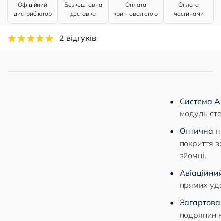
Офіційний
Безкоштовна
Оплата
Оплата
дистриб’ютор
доставка
криптовалютою
частинами
2 відгуків
Система All
модуль ста
Оптична п
покриття з
зйомці.
Авіаційний
прямих уда
Загартова
подряпин к