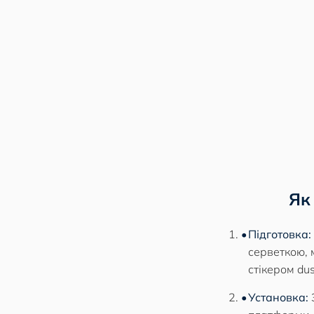
Як
Підготовка:
серветкою, 
стікером dus
Установка:
З