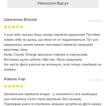
Написати Відгук
Шевченко Віталій
13.04.2026
У всіх моїх чохлах блок камер повністю відкритий. Постійно
ловив себе на думці, що лінзи от-от подряпаються. Тут усе
вирішилось одним махом: накладка повністю закриває
вразливу зону.
Колір Cosmic Orange ідеально співпав із корпусомю
Виглядає дуже цілісно, ніби так і було задумано.
На якість фото взагалі не вплинуло, зате тепер спокійний за
камеру.
Коваль Ігор
21.03.2026
Замовлення приїхало вчора - у комплекті є все необхідне
для поклейки. Скло стало ідеально, без зазорів.
Перевірив уночі зі спалахом, жодних засвітів на фото немає.