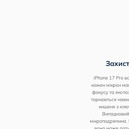
Захист
iPhone 17 Pro в
кожен мікрон ма
фокусу та експо
торкаються навко
кишеня з ключ
Випадковий 
мікроподряпина. 
вона може дати