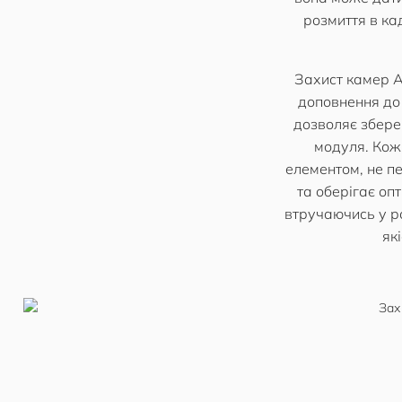
розмиття в ка
Захист камер A
доповнення до 
дозволяє зберег
модуля. Кож
елементом, не п
та оберігає оп
втручаючись у р
як