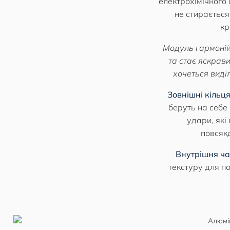
електрохімічного
не стирається
кр
Модуль гармонійн
та стає яскрав
хочеться виді
Зовнішні кільц
беруть на себе 
удари, які
повсяк
Внутрішня ча
текстуру для по