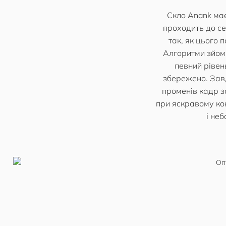
Скло Anank має
проходить до с
так, як цього 
Алгоритми зйомк
певний рівень
збережено. Зав
променів кадр з
при яскравому кон
і не