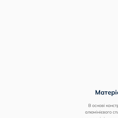
Матері
В основі констр
алюмінієвого сп