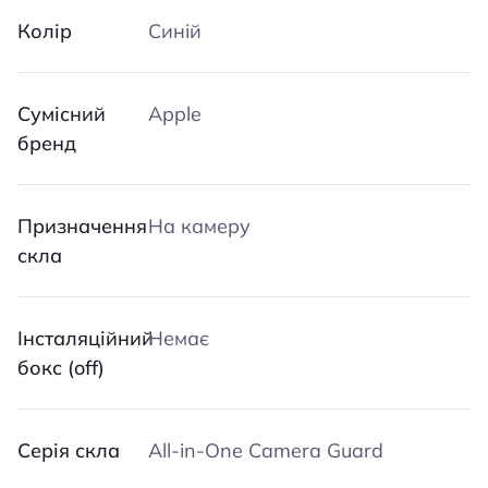
Колір
Синій
Сумісний
Apple
бренд
Призначення
На камеру
скла
Iнсталяційний
Немає
бокс (off)
Серія скла
All-in-One Camera Guard