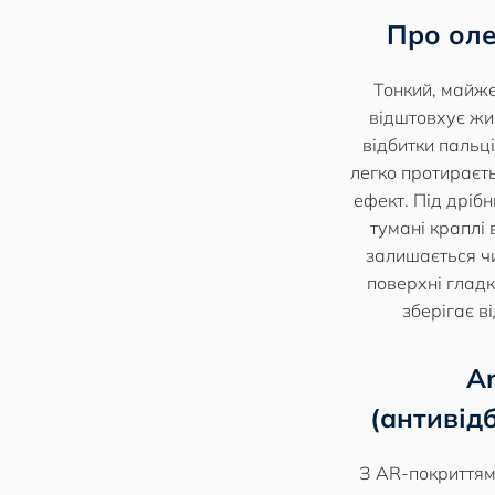
Про ол
Тонкий, майже
відштовхує жи
відбитки пальц
легко протираєт
ефект. Під дрібн
тумані краплі 
залишається ч
поверхні гладк
зберігає в
An
(антивід
З AR-покриттям