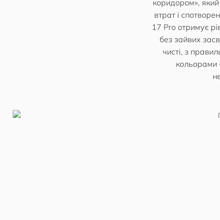
коридором», який
втрат і спотворе
17 Pro отримує рі
без зайвих засві
чисті, з прави
кольорами 
н