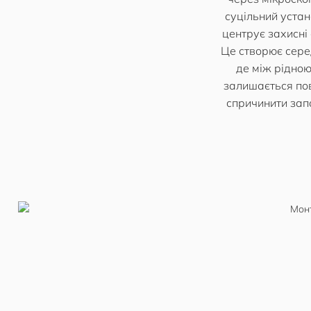
суцільний уста
центрує захисні 
Це створює сере
де між рідною
залишається пов
спричинити зап