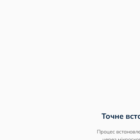
Точне вст
Процес встановле
через мікроскоп