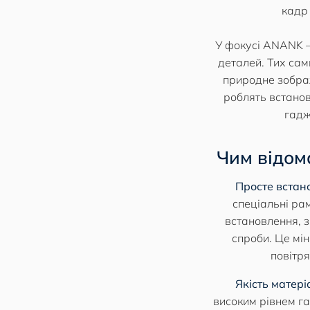
кадр 
У фокусі ANANK —
деталей. Тих сам
природне зобра
роблять встанов
гадж
Чим відом
Просте встан
спеціальні рам
встановлення, з
спроби. Це мі
повітр
Якість матері
високим рівнем га