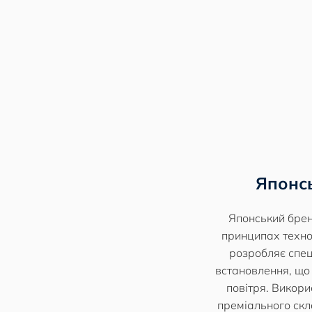
Японсь
Японський брен
принципах техно
розробляє спец
встановлення, що
повітря. Викори
преміального скла