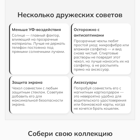
Несколько дружеских советов
Меньше УФ-воздействия
Осторожно с
антисептиками
Солнце — главный фактор,
влияющий на прозрачные
Прозрачные чехлы любят
материалы. Лучше не держать
простой уход: микрофибра или
телефон постоянно под
влажная салфетка — и вид
прямыми солнечными лучами.
снова чистый. Спиртовые
растворы не повредят этот
чехол, но лучше наносить их на
салфетку, а не распылять
прямо на аксессуар.
Защита экрана
Аксессуары
Чехол совместим с любым
Попробуй совместить его с
защитным стеклом. Советуем
магнитным картхолдером —
добавить его для
это невероятно удобно для
максимальной безопасности
водительского удостоверения
экрана.
или банковской карты, когда
не хочется брать кошелек.
Собери свою коллекцию