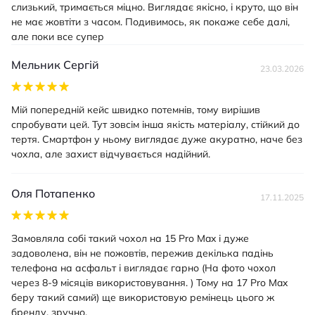
слизький, тримається міцно. Виглядає якісно, і круто, що він
не має жовтіти з часом. Подивимось, як покаже себе далі,
але поки все супер
Мельник Сергій
23.03.2026
Мій попередній кейс швидко потемнів, тому вирішив
спробувати цей. Тут зовсім інша якість матеріалу, стійкий до
тертя. Смартфон у ньому виглядає дуже акуратно, наче без
чохла, але захист відчувається надійний.
Оля Потапенко
17.11.2025
Замовляла собі такий чохол на 15 Pro Max і дуже
задоволена, він не пожовтів, пережив декілька падінь
телефона на асфальт і виглядає гарно (На фото чохол
через 8-9 місяців використовування. ) Тому на 17 Pro Max
беру такий самий) ще використовую ремінець цього ж
бренду, зручно.