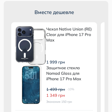
Вместе дешевле
E)
Чехол Native Union (RE)
o
Clear для iPhone 17 Pro
Max
1 999 грн
Защитное стекло
Nomad Glass для
iPhone 17 Pro Max
1 499 грн
-10%
1 349 грн
Экономия 150 грн