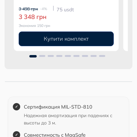
3 498 грн
3 99
-4%
75 usdt
3 348 грн
3 
Экономия 150 грн
Экон
Купити комплект
Сертификация MIL-STD-810
Надежная амортизация при падениях с
высоты до 3 м.
Совместимость с MagSafe