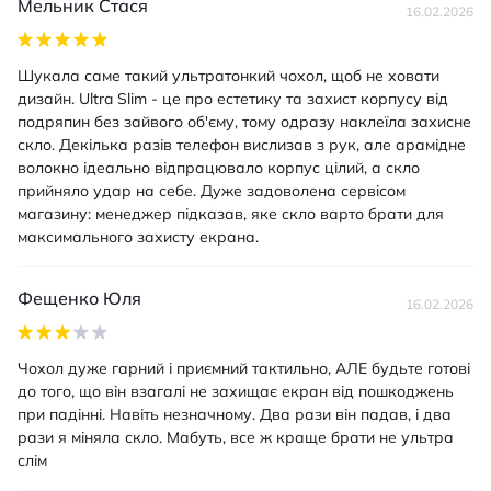
Мельник Стася
16.02.2026
Шукала саме такий ультратонкий чохол, щоб не ховати
дизайн. Ultra Slim - це про естетику та захист корпусу від
подряпин без зайвого об'єму, тому одразу наклеїла захисне
скло. Декілька разів телефон вислизав з рук, але арамідне
волокно ідеально відпрацювало корпус цілий, а скло
прийняло удар на себе. Дуже задоволена сервісом
магазину: менеджер підказав, яке скло варто брати для
максимального захисту екрана.
Фещенко Юля
16.02.2026
Чохол дуже гарний і приємний тактильно, АЛЕ будьте готові
до того, що він взагалі не захищає екран від пошкоджень
при падінні. Навіть незначному. Два рази він падав, і два
рази я міняла скло. Мабуть, все ж краще брати не ультра
слім