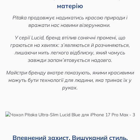
матерію
Pitaka продовжує надихатись красою природи і
вражати нас новими візерунками.
У серії Lucid, бренд втілив сонячні промені, що
граються на хвилях: з’являються й розчиняються,
лишаючи мить легкого відблиску, який чомусь
завжди запам’ятовується надовго.
Майстри бренду вкотре показують, якими красивими
можуть бути технології д
ля людини, яка тримає їх у
руках.
Впевнений захист. Вишуканий стиль.