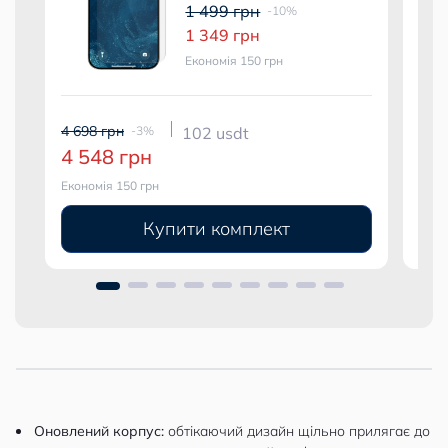
1 499 грн
-10%
1 349 грн
Економія 150 грн
4 698 грн
5 19
-3%
102 usdt
4 548 грн
4 
Економія 150 грн
Екон
Купити комплект
Оновлений корпус:
обтікаючий дизайн щільно прилягає до