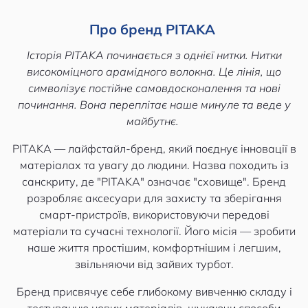
Про бренд PITAKA
Історія PITAKA починається з однієї нитки. Нитки
високоміцного арамідного волокна. Це лінія, що
символізує постійне самовдосконалення та нові
починання. Вона переплітає наше минуле та веде у
майбутнє.
PITAKA — лайфстайл-бренд, який поєднує інновації в
матеріалах та увагу до людини. Назва походить із
санскриту, де "PITAKA" означає "сховище". Бренд
розробляє аксесуари для захисту та зберігання
смарт-пристроїв, використовуючи передові
матеріали та сучасні технології. Його місія — зробити
наше життя простішим, комфортнішим і легшим,
звільняючи від зайвих турбот.
Бренд присвячує себе глибокому вивченню складу і
тестуванню нових матеріалів, шукаючи способи