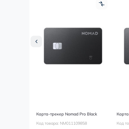
indAll Black
Карта-трекер Nomad Pro Black
Карта
Код товара:
NM011109858
Код т
CK