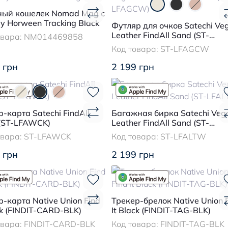
ый кошелек Nomad Mag с
y Horween Tracking Black
Футляр для очков Satechi Ve
Leather FindAll Sand (ST-
овара:
NM014469858
LFAGCW)
Код товара:
ST-LFAGCW
 грн
2 199 грн
-карта Satechi FindAll
Багажная бирка Satechi Veg
 (ST-LFAWCK)
Leather FindAll Sand (ST-
LFALTW)
овара:
ST-LFAWCK
Код товара:
ST-LFALTW
 грн
2 199 грн
р-карта Native Union Find
Трекер-брелок Native Union 
ck (FINDIT-CARD-BLK)
It Black (FINDIT-TAG-BLK)
овара:
FINDIT-CARD-BLK
Код товара:
FINDIT-TAG-BLK