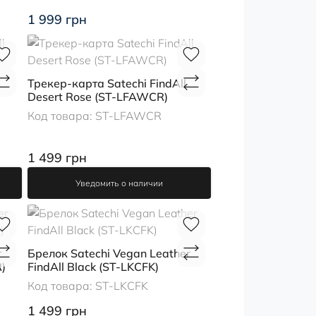
1 999 грн
Трекер-карта Satechi FindAll
Desert Rose (ST-LFAWCR)
Код товара:
ST-LFAWCR
1 499 грн
Уведомить о наличии
r
Брелок Satechi Vegan Leather
)
FindAll Black (ST-LKCFK)
Код товара:
ST-LKCFK
1 499 грн