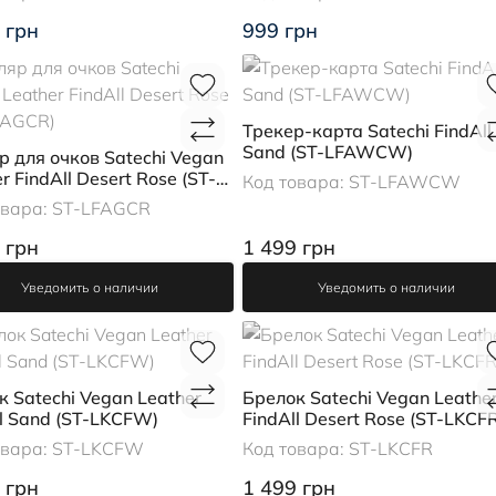
 грн
999 грн
Трекер-карта Satechi FindAll
Sand (ST-LFAWCW)
р для очков Satechi Vegan
r FindAll Desert Rose (ST-
Код товара:
ST-LFAWCW
R)
овара:
ST-LFAGCR
 грн
1 499 грн
Уведомить о наличии
Уведомить о наличии
к Satechi Vegan Leather
Брелок Satechi Vegan Leathe
ll Sand (ST-LKCFW)
FindAll Desert Rose (ST-LKCFR
овара:
ST-LKCFW
Код товара:
ST-LKCFR
 грн
1 499 грн