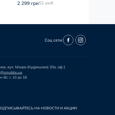
2 299 грн
52 usdt
1 499 грн
34
Соц сети:
иев, вул. Мокра (Кудряшова) 20а, оф.1
i@smobile.ua
н-Вс: с 10 до 18
ОДПИСЫВАЙТЕСЬ НА НОВОСТИ И АКЦИИ: