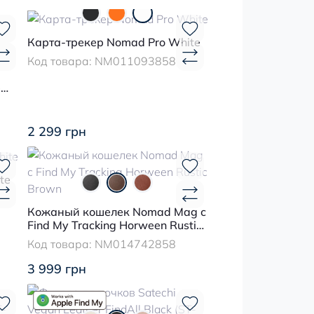
Карта-трекер Nomad Pro White
Код товара:
NM011093858
e
2 299 грн
te
Кожаный кошелек Nomad Mag с
Find My Tracking Horween Rustic
Brown
Код товара:
NM014742858
3 999 грн