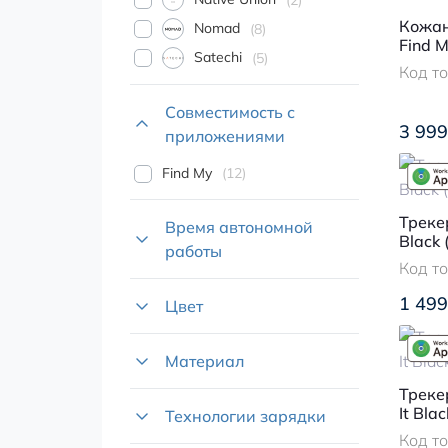
2
Кожан
Nomad
8
Find M
Satechi
5
Код т
Совместимость с
3 999
приложениями
Find My
12
Трекер
Время автономной
Black
работы
Код т
1 499
Цвет
Материал
Треке
It Bla
Технологии зарядки
Код т