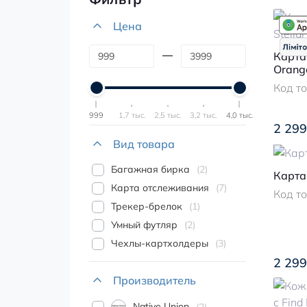
Цена
Карта
Orang
Код т
999
1,7 тыс.
2,5 тыс.
3,2 тыс.
4,0 тыс.
2 299
Вид товара
Багажная бирка
2
Карта
Карта отслеживания
7
Код т
Трекер-брелок
1
Умный футляр
2
Чехлы-картхолдеры
3
2 299
Производитель
Native Union