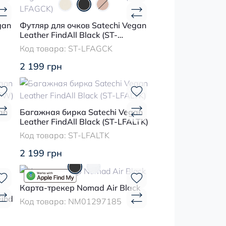
gan
Футляр для очков Satechi Vegan
Leather FindAll Black (ST-
LFAGCK)
Код товара:
ST-LFAGCK
2 199 грн
an
Багажная бирка Satechi Vegan
Leather FindAll Black (ST-LFALTK)
Код товара:
ST-LFALTK
2 199 грн
Карта-трекер Nomad Air Black
Find
Код товара:
NM01297185