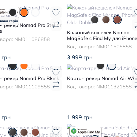
-трекер Nomad Pro Stellar
e
Кожаный кошелек Nomad
MagSafe c Find My для iPhon
овара:
NM011086858
Olde Dublin
Код товара:
NM011505858
 грн
3 999 грн
-трекер Nomad Pro Black
Карта-трекер Nomad Air Whi
овара:
NM011109858
Код товара:
NM011321858
 грн
1 999 грн