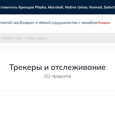
витель брендов Pitaka, Marshall, Native Union, Nomad, Satechi
плата
О нас
Возврат и обмен
Сотрудничество с нами
Блог
Акции
Трекеры и отслеживание
(22 продукти)