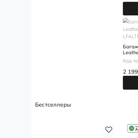
Багаж
Leathe
LFALT
Код т
2 199
Бестселлеры