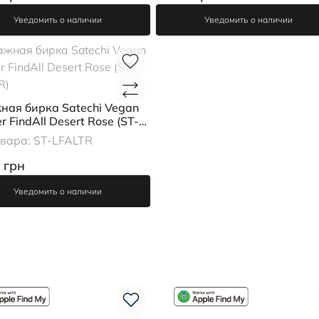
Уведомить о наличии
Уведомить о наличии
ная бирка Satechi Vegan
r FindAll Desert Rose (ST-
R)
овара:
ST-LFALTR
 грн
Уведомить о наличии