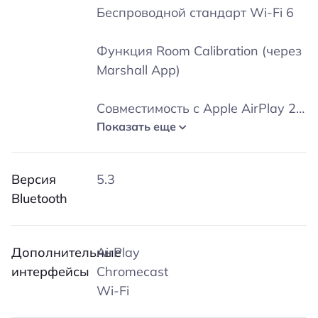
Беспроводной стандарт Wi-Fi 6
Функция Room Calibration (через
Marshall App)
Совместимость с Apple AirPlay 2
и Google Cast
Показать еще
Поддержка Hi-Res кодеков
Версия
5.3
(FLAC; ALAC; LC3)
Bluetooth
Эко-корпус (74%
переработанного пластика; PVC-
Дополнительные
AirPlay
free).
интерфейсы
Chromecast
Wi-Fi