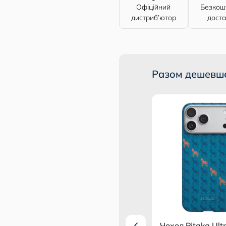
Офіційний
Безкош
дистриб’ютор
дост
евше
Разом дешевш
 Ultra-Slim
Захисне скло ANANK
Чохол Pitaka Ult