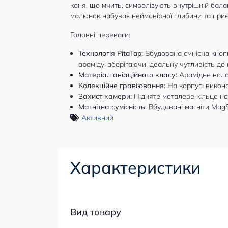
коня, що мчить, символізують внутрішній бала
малюнок набуває неймовірної глибини та приєм
Головні переваги:
Технологія PitaTap:
Вбудована ємнісна кнопк
араміду, зберігаючи ідеальну чутливість до 
Матеріал авіаційного класу:
Арамідне волок
Колекційне гравіювання:
На корпусі викона
Захист камери:
Підняте металеве кільце нав
Магнітна сумісність:
Вбудовані магніти MagS
Активний
Характеристики
Вид товару