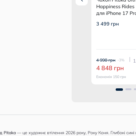
des PitaTap
2.5D HD 5X Reinforced +
Happiness Rides
7 Pro Max
Clear для iPhone 17 Pro
для iPhone 17 P
Max (2 шт.) з монтажним
Indigo
1 999 грн
3 499 грн
-10%
боксом Clear
1 799 грн
Економія 200 грн
4 998 грн
120 usdt
-3%
1
Купити комплект
4 848 грн
Економія 150 грн
д Pitaka
— це художнє втілення 2026 року, Року Коня. Глибокі сині 