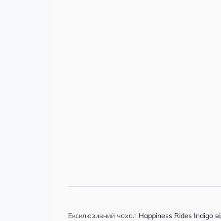
Happiness Ri
для iPhone 1
Indigo
3 499 грн
5 498 грн
-4%
5 298 грн
Економія 200 грн
Ексклюзивний чохол
Happiness Rides Indigo ві