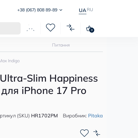
RU
+38 (067) 808 89-89
UA
0
Питання
Max Indigo
Ultra-Slim Happiness
 для iPhone 17 Pro
ртикул (SKU)
HR1702PM
Виробник:
Pitaka