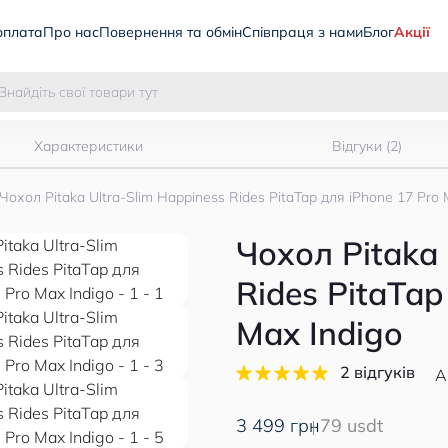
оплата
Про нас
Повернення та обмін
Співпраця з нами
Блог
Акції
Характеристики
Відгуки (2)
Чохол Pitaka Ultra-Slim Happiness Rides PitaTap для iPhone 17 Pro 
Чохол Pitaka 
Rides PitaTap
Max Indigo
2 відгуків
А
3 499 грн
79 usdt