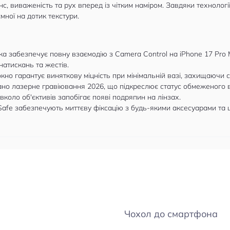
нс, виваженість та рух вперед із чітким наміром. Завдяки технолог
ної на дотик текстури.
а забезпечує повну взаємодію з Camera Control на iPhone 17 Pro
натискань та жестів.
но гарантує виняткову міцність при мінімальній вазі, захищаючи 
но лазерне гравіювання 2026, що підкреслює статус обмеженого в
коло об'єктивів запобігає появі подряпин на лінзах.
afe забезпечують миттєву фіксацію з будь-якими аксесуарами та 
Чохол до смартфона