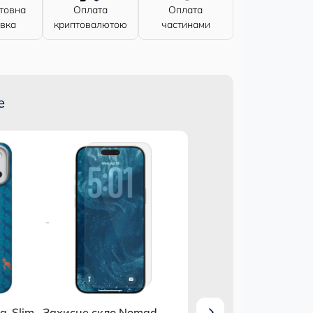
товна
Оплата
Оплата
авка
криптовалютою
частинами
е
Разом дешевше
ra-Slim
Захисне скло Nomad
Чохол Pitaka Ultra-S