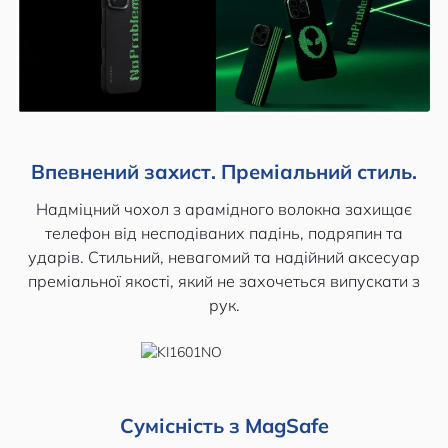
Впевнений захист. Преміальний стиль.
Надміцний чохол з арамідного волокна захищає
телефон від несподіваних падінь, подряпин та
ударів. Стильний, невагомий та надійний аксесуар
преміальної якості, який не захочеться випускати з
рук.
Сумісність з MagSafe