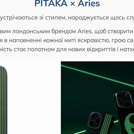
PITAKA × Aries
зустрічаються зі стилем, народжується щось сп
овим лондонським брендом Aries, щоб створити 
ея в наповненні кожної миті яскравістю, грою св
ість стає полотном для нових відкриттів і нат