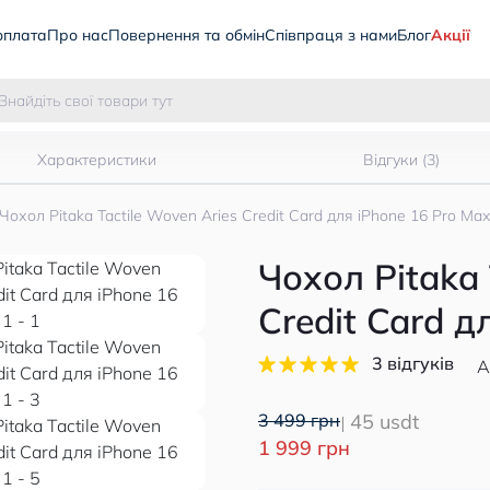
оплата
Про нас
Повернення та обмін
Співпраця з нами
Блог
Акції
Характеристики
Відгуки (3)
Чохол Pitaka Tactile Woven Aries Credit Card для iPhone 16 Pro Max
Чохол Pitaka 
Credit Card д
3 відгуків
А
3 499 грн
45 usdt
1 999 грн