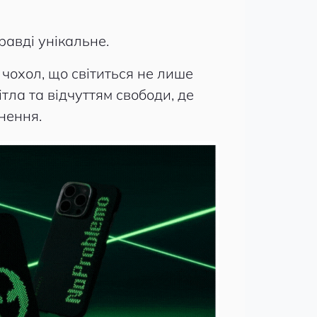
равді унікальне.
чохол, що світиться не лише
ітла та відчуттям свободи, де
хнення.