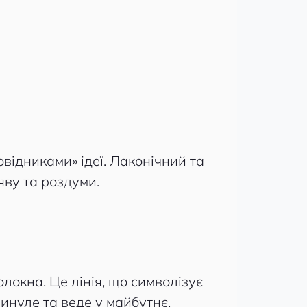
овідниками» ідеї. Лаконічний та
ву та роздуми.
олокна. Це лінія, що символізує
инуле та веде у майбутнє.