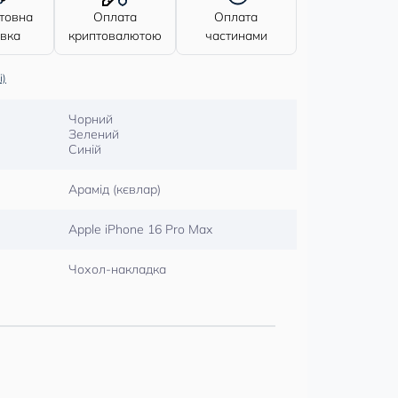
товна
Оплата
Оплата
авка
криптовалютою
частинами
і)
Чорний
Зелений
Синій
Арамід (кєвлар)
Apple iPhone 16 Pro Max
Чохол-накладка