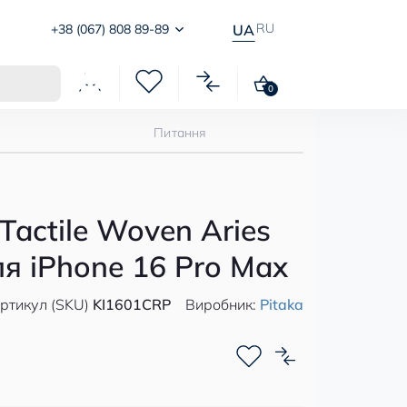
RU
+38 (067) 808 89-89
UA
0
Питання
Tactile Woven Aries
ля iPhone 16 Pro Max
ртикул (SKU)
KI1601CRP
Виробник:
Pitaka