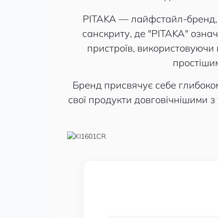
PITAKA — лайфстайл-бренд, я
санскриту, де "PITAKA" озна
пристроїв, використовуючи п
простішим
Бренд присвячує себе глибоко
свої продукти довговічнішими 