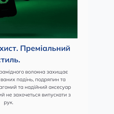
хист. Преміальний
стиль.
арамідного волокна захищає
іваних падінь, подряпин та
вагомий та надійний аксесуар
кий не захочеться випускати з
рук.