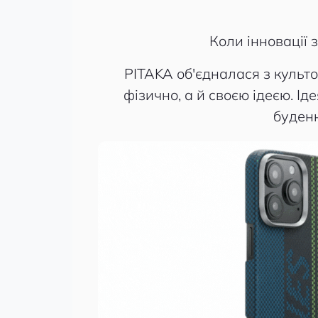
Коли інновації 
PITAKA об'єдналася з культ
фізично, а й своєю ідеєю. Ід
буденн