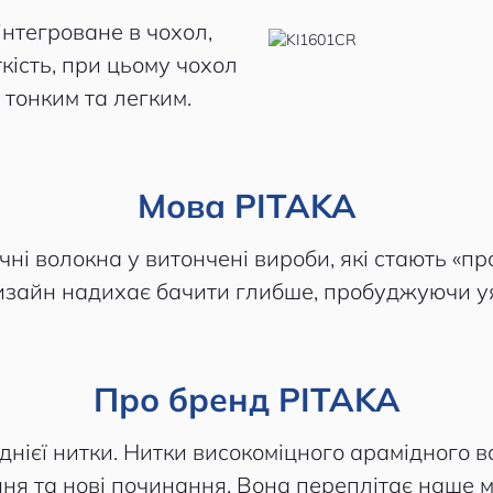
інтегроване в чохол,
ткість, при цьому чохол
тонким та легким.
Мова PITAKA
ні волокна у витончені вироби, які стають «пр
изайн надихає бачити глибше, пробуджуючи уя
Про бренд PITAKA
днієї нитки. Нитки високоміцного арамідного в
ня та нові починання. Вона переплітає наше м