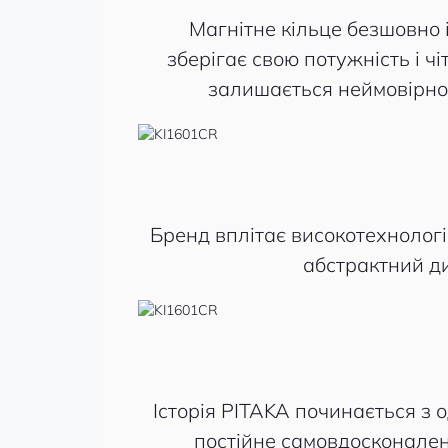
Магнітне кільце безшовно 
зберігає свою потужність і чі
залишається неймовірно 
Бренд вплітає високотехнологіч
абстрактний д
Історія PITAKA починається з о
постійне самовдосконален