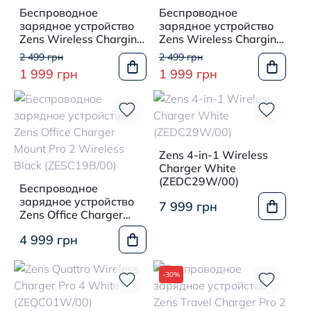
Беспроводное
Беспроводное
зарядное устройство
зарядное устройство
Zens Wireless Charging
Zens Wireless Charging
Adapter White
Adapter Black
2 499 грн
2 499 грн
(ZESC18W/00)
(ZESC18B/00)
1 999 грн
1 999 грн
Zens 4-in-1 Wireless
Charger White
(ZEDC29W/00)
Беспроводное
зарядное устройство
7 999 грн
Zens Office Charger
Mount Pro 2 Wireless
4 999 грн
Black (ZESC19B/00)
-30%