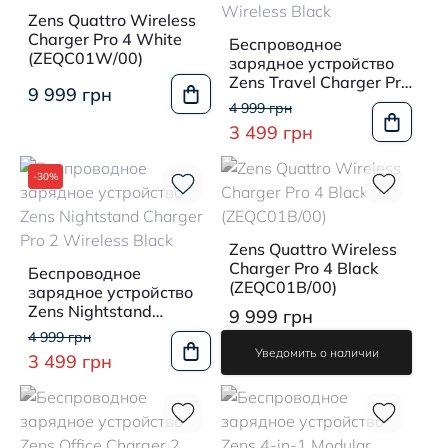
Zens Quattro Wireless
Charger Pro 4 White
Беспроводное
(ZEQC01W/00)
зарядное устройство
Zens Travel Charger Pro
9 999 грн
2 Wireless Black
4 999 грн
3 499 грн
-30%
Zens Quattro Wireless
Charger Pro 4 Black
Беспроводное
(ZEQC01B/00)
зарядное устройство
Zens Nightstand
9 999 грн
Charger Pro 2 Wireless
4 999 грн
Black
Уведомить о наличии
3 499 грн