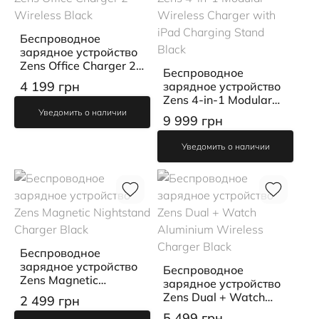
Беспроводное
зарядное устройство
Zens Office Charger 2
Беспроводное
Wireless Black
4 199 грн
зарядное устройство
Zens 4-in-1 Modular
Wireless Charger with
Уведомить о наличии
9 999 грн
iPad Charging Stand
Black
Уведомить о наличии
Беспроводное
зарядное устройство
Беспроводное
Zens Magnetic
зарядное устройство
Nightstand Charger
Zens Dual + Watch
2 499 грн
Black
Aluminium Wireless
5 499 грн