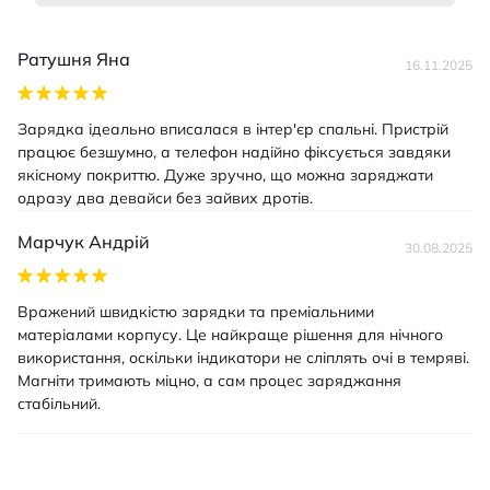
Apple Watch SE 38 мм
Apple Watch Ultra 2
Apple Watch Ultra
Ратушня Яна
16.11.2025
Apple Watch Series 9 49 мм
Apple Watch Series 9 45 мм
Зарядка ідеально вписалася в інтер'єр спальні. Пристрій
Apple Watch Series 9 44 мм
працює безшумно, а телефон надійно фіксується завдяки
якісному покриттю. Дуже зручно, що можна заряджати
Apple Watch Series 9 42 мм
одразу два девайси без зайвих дротів.
Apple Watch Series 9 41 мм
Apple Watch Series 9 40 мм
Марчук Андрій
30.08.2025
Apple Watch Series 9 38 мм
Apple Watch Series 8 49 мм
Вражений швидкістю зарядки та преміальними
Apple Watch Series 8 45 мм
матеріалами корпусу. Це найкраще рішення для нічного
Apple Watch Series 8 44 мм
використання, оскільки індикатори не сліплять очі в темряві.
Магніти тримають міцно, а сам процес заряджання
Apple Watch Series 8 42 мм
стабільний.
Apple Watch Series 8 41 мм
Apple Watch Series 8 40 мм
Apple Watch Series 8 38 мм