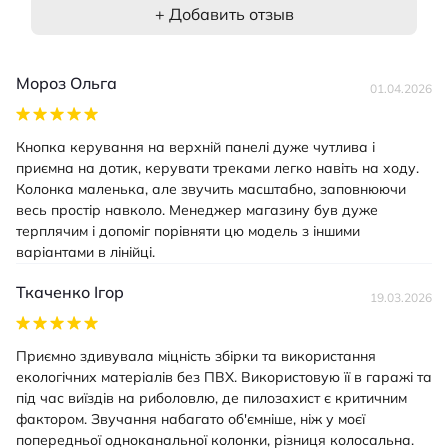
+ Добавить отзыв
Мороз Ольга
01.04.2026
Кнопка керування на верхній панелі дуже чутлива і
приємна на дотик, керувати треками легко навіть на ходу.
Колонка маленька, але звучить масштабно, заповнюючи
весь простір навколо. Менеджер магазину був дуже
терплячим і допоміг порівняти цю модель з іншими
варіантами в лінійці.
Ткаченко Ігор
19.03.2026
Приємно здивувала міцність збірки та використання
екологічних матеріалів без ПВХ. Використовую її в гаражі та
під час виїздів на риболовлю, де пилозахист є критичним
фактором. Звучання набагато об'ємніше, ніж у моєї
попередньої одноканальної колонки, різниця колосальна.