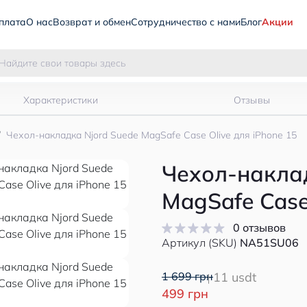
плата
О нас
Возврат и обмен
Сотрудничество с нами
Блог
Акции
Характеристики
Отзывы
Чехол-накладка Njord Suede MagSafe Case Olive для iPhone 15
Чехол-наклад
MagSafe Case
0 отзывов
Артикул (SKU)
NA51SU06
1 699 грн
11 usdt
499 грн