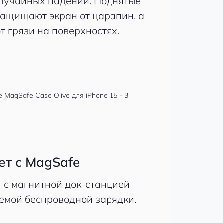
случайных падений. Поднятые
защищают экран от царапин, а
т грязи на поверхностях.
ет с MagSafe
 с магнитной док-станцией
темой беспроводной зарядки.