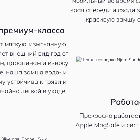
мобильный во время 
края спереди и сзади 
красивую замшу о
премиум-класса
т мягкую, изысканную
яет внешний вид год от
ам, царапинам и износу
e, наша замша водо- и
у устойчива к грязи и
ычайно легкой в уходе!
Работа
Прекрасно работает
Apple MagSafe и сис