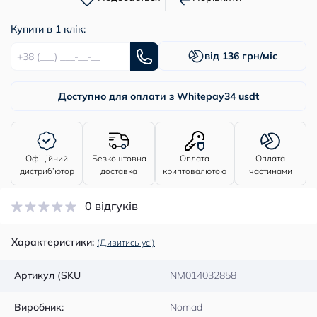
Купити в 1 клік:
від 136 грн/міс
Доступно для оплати з Whitepay
34 usdt
Офіційний
Безкоштовна
Оплата
Оплата
дистриб’ютор
доставка
криптовалютою
частинами
0 відгуків
Характеристики:
(Дивитись усі)
Артикул (SKU
NM014032858
Виробник:
Nomad