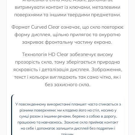
витримувати контакт із ключами, металевими
поверхнями та іншими твердими предметами.
Формат Curved Clear означає, що скло повторює
форму дисплея, щільно прилягає та акуратно
закриває фронтальну частину екрана.
Технологія HD Clear забезпечує високу
прозорість скла, тому зберігається природна
яскравість і деталізація дисплея. Зображення,
текст і кольори виглядають так само чітко, як і
без захисного скла.
У повсякденному використанні планшет часто стикається з
різними поверхнями: ми кладемо його на стіл, носимо у
сумці разом з іншими речами, беремо з собою в дорогу,
працюємо та навчаємось. Захисне скло приймає контакт
на себе і допомагає залишити дисплей без подряпин і
тріщин.