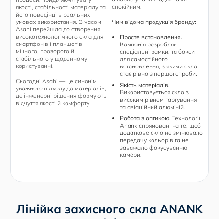
спокійним.
якості, стабільності матеріалу та
його поведінці в реальних
умовах використання. З часом
Чим відома продукція бренду:
Asahi перейшла до створення
високотехнологічного скла для
Просте встановлення.
смартфонів і планшетів —
Компанія розробляє
міцного, прозорого й
спеціальні рамки, та бокси
стабільного у щоденному
для самостійного
користуванні.
встановлення, з якими скло
стає рівно з першої спроби.
Сьогодні Asahi — це синонім
Якість матеріалів.
уважного підходу до матеріалів,
Використовується скло з
де інженерні рішення формують
високим рівнем гартування
відчуття якості й комфорту.
та авіаційний алюміній.
Робота з оптикою.
Технології
Anank спрямовані на те, щоб
додаткове скло не змінювало
передачу кольорів та не
заважало фокусуванню
камери.
Лінійка захисного скла ANANK