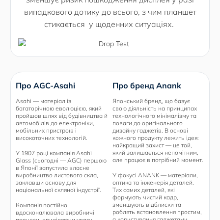
випадкового дотику до всього, з чим планшет
стикається у щоденних ситуаціях.
Про AGC-Asahi
Про бренд Anank
Asahi — матеріал із
Японський бренд, що базує
багаторічною еволюцією, який
свою діяльність на принципах
пройшов шлях від будівництва й
технологічного мінімалізму та
автомобілів до електроніки,
поваги до оригінального
мобільних пристроїв і
дизайну гаджетів. В основі
високоточних технологій.
кожного продукту лежить ідея:
найкращий захист — це той,
який залишається непомітним,
У 1907 році компанія Asahi
але працює в потрібний момент.
Glass (сьогодні — AGC) першою
в Японії запустила власне
виробництво листового скла,
У фокусі ANANK — матеріали,
заклавши основу для
оптика та інженерія деталей.
національної скляної індустрії.
Тих самих деталей, які
формують чистий кадр,
зменшують відблиски та
Компанія постійно
роблять встановлення простим,
вдосконалювала виробничі
а користування гаджетами
процеси, приділяючи увагу