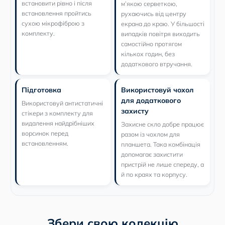
встановити рівно і після
м’якою серветкою,
встановлення пройтись
рухаючись від центру
сухою мікрофіброю з
екрана до краю. У більшості
комплекту.
випадків повітря виходить
самостійно протягом
кількох годин, без
додаткового втручання.
Підготовка
Використовуй чохол
для додаткового
Використовуй антистатичні
захисту
стікери з комплекту для
видалення найдрібніших
Захисне скло добре працює
ворсинок перед
разом із чохлом для
встановленням.
планшета. Така комбінація
допомагає захистити
пристрій не лише спереду, а
й по краях та корпусу.
Збери свою колекцію