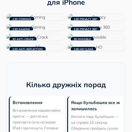
для iPhone
2.5D CORNING
2.5D PRIVACY 180°
2.5D GAMING
2.5D PRIVACY 360°
3D ANTI-CRACK
3D INVISIBLE
2.5D ANTI-REFLECTION
2.5D HD CLEAR
Кілька дружніх порад
Встановлення
Якщо бульбашка все ж
залишилась
Встановлення надзвичайно
просте — достатньо
Вигнати пару бульбашок —
прикласти скло на екран
це справа 10 секунд.
iPad і притиснути. Головне
Обережно пройдись сухою