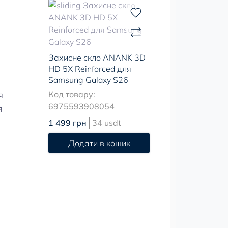
Захисне скло ANANK 3D
HD 5X Reinforced для
Samsung Galaxy S26
я
Код товару:
6975593908054
я
1 499 грн
34 usdt
Додати в кошик