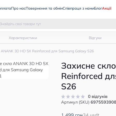
оплата
Про нас
Повернення та обмін
Співпраця з нами
Блог
Акції
Характеристики
Відгуки
 ANANK 3D HD 5X Reinforced для Samsung Galaxy S26
Захисне скл
Reinforced д
S26
0 відгуків
Артикул (SKU)
697559390
1 499 грн
34 usdt