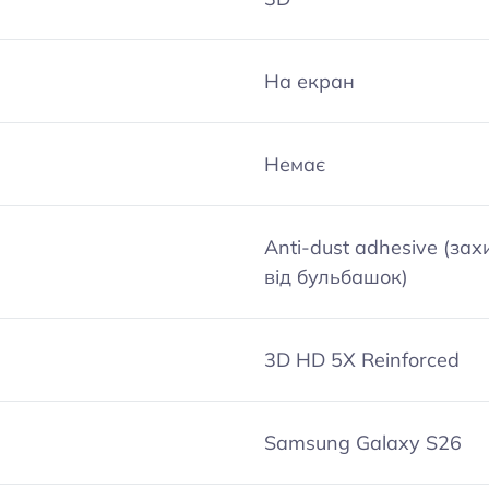
На екран
Немає
Anti-dust adhesive (зах
від бульбашок)
3D HD 5X Reinforced
Samsung Galaxy S26