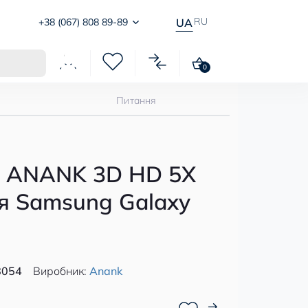
RU
+38 (067) 808 89-89
UA
0
Питання
о ANANK 3D HD 5X
ля Samsung Galaxy
8054
Виробник:
Anank