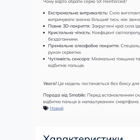
Чому варто обрати серію 5X Reinforced?
Екстремальна витривалість:
Скло виготовле
витримувати значно більший тиск, ніж звича
Повне 3D-покриття:
Закруглені краї скла і
Кристальна чіткість:
Коефіцієнт світлопроп
бездоганними.
Преміальне олеофобне покриття:
Спеціальн
рухом серветки.
Чутливість сенсора:
Мінімальна товщина та 
відбитків пальців.
Увага!
Ця модель постачається без боксу для
Порада від Smobile:
Перед встановленням скла
відбитка пальця в налаштуваннях смартфона 
Новий
Характеристики