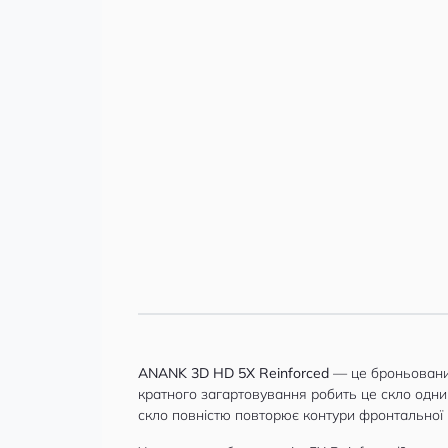
ANANK
3D HD 5X Reinforced
— це броньований
кратного загартовування робить це скло одни
скло повністю повторює контури фронтальної 