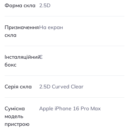
Форма скла
2.5D
Призначення
На екран
скла
Інсталяційний
Є
бокс
Серія скла
2.5D Curved Clear
Сумісна
Apple iPhone 16 Pro Max
модель
пристрою