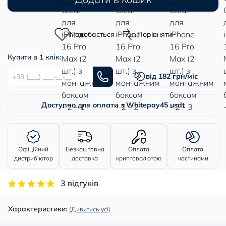
Подобається
Порівняти
Купити в 1 клік:
від 182 грн/міс
Доступно для оплати з Whitepay
45 usdt
Офіційний
Безкоштовна
Оплата
Оплата
дистриб’ютор
доставка
криптовалютою
частинами
3 відгуків
Характеристики:
(Дивитись усі)