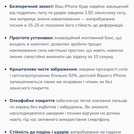
Безперечний захист:
Ваш iPhone буде надійно захищений
від подряпин, пилу та ударів завдяки 2.5D захисному склу,
яке витримує значні навантаження — випробування
тиском в 15-25 кг показали його стійкість до деформацій.
Простота установки:
інноваційний монтажний бокс, що
входить в комплект, дозволяє зробити процес
наклеювання скла настільки простим, що навіть новачок
зможе самостійно виконати цю задачу за 10 секунд.
Кришталево чисте зображення:
завдяки прозорості скла
і світлопропусканню близько 92%, дисплей Вашого iPhone
залишатиметься таким же яскравим і чітким, як без
захисного покриття.
Олеофобне покриття
забезпечує легке ковзання пальців
по екрану без відбитків і забруднень. Ви зможете
насолоджуватися швидким і точним відгуком на дотики,
навіть під час активного використання смартфону.
Стійкість до падінь і ударів:
випробування на падіння