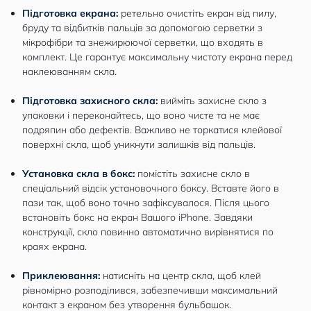
Підготовка екрана:
ретельно очистіть екран від пилу,
бруду та відбитків пальців за допомогою серветки з
мікрофібри та знежирюючої серветки, що входять в
комплект. Це гарантує максимальну чистоту екрана перед
наклеюванням скла.
Підготовка захисного скла:
вийміть захисне скло з
упаковки і переконайтесь, що воно чисте та не має
подряпин або дефектів. Важливо не торкатися клейової
поверхні скла, щоб уникнути залишків від пальців.
Установка скла в бокс:
помістіть захисне скло в
спеціальний відсік установочного боксу. Вставте його в
пази так, щоб воно точно зафіксувалося. Після цього
встановіть бокс на екран Вашого iPhone. Завдяки
конструкції, скло повинно автоматично вирівнятися по
краях екрана.
Приклеювання:
натисніть на центр скла, щоб клей
рівномірно розподілився, забезпечивши максимальний
контакт з екраном без утворення бульбашок.