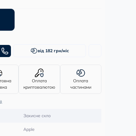
від 182 грн/міс
товна
Оплата
Оплата
авка
криптовалютою
частинами
і)
Захисне скло
Apple