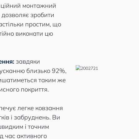
аційний монтажний
, дозволяє зробити
стільки простим, що
тійно виконати цю
ення:
завдяки
опусканню близько 92%,
ишатиметься таким же
хисного покриття.
печує легке ковзання
ків і забруднень. Ви
видким і точним
ід час активного