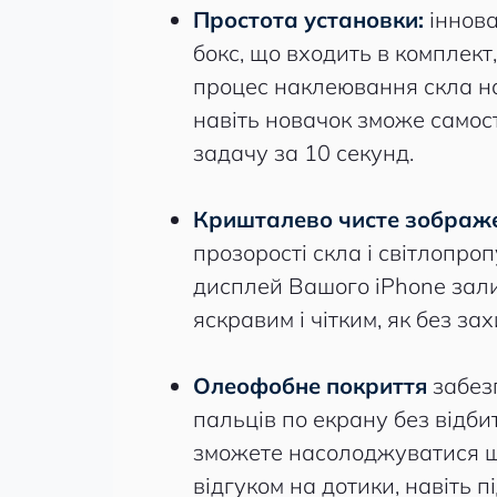
Простота установки:
іннов
бокс, що входить в комплект
процес наклеювання скла на
навіть новачок зможе самос
задачу за 10 секунд.
Кришталево чисте зображ
прозорості скла і світлопр
дисплей Вашого iPhone зал
яскравим і чітким, як без за
Олеофобне покриття
забез
пальців по екрану без відбит
зможете насолоджуватися ш
відгуком на дотики, навіть п