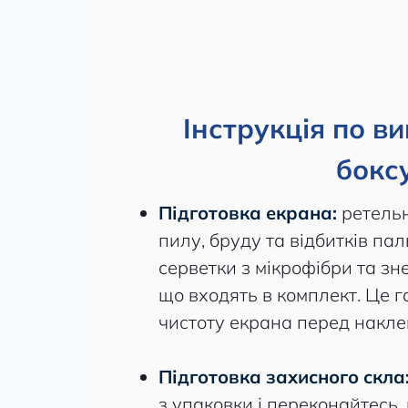
Інструкція по в
боксу
Підготовка екрана:
ретельн
пилу, бруду та відбитків па
серветки з мікрофібри та з
що входять в комплект. Це 
чистоту екрана перед накле
Підготовка захисного скла
з упаковки і переконайтесь,