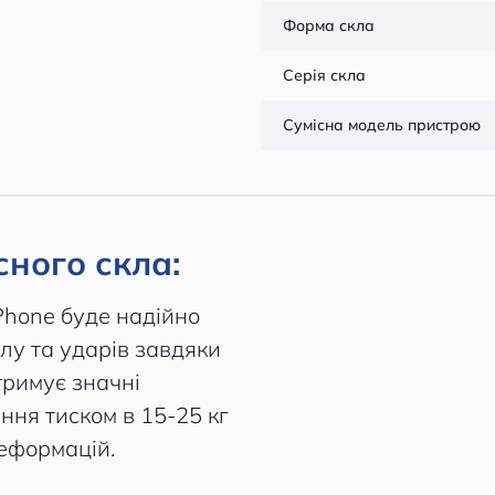
Форма скла
Серія скла
Сумісна модель пристрою
ного скла:
hone буде надійно
лу та ударів завдяки
тримує значні
ня тиском в 15-25 кг
деформацій.