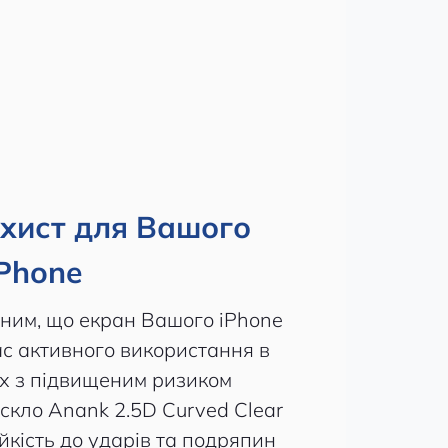
хист для Вашого
iPhone
еним, що екран Вашого iPhone
ас активного використання в
ах з підвищеним ризиком
скло Anank 2.5D Curved Clear
йкість до ударів та подряпин