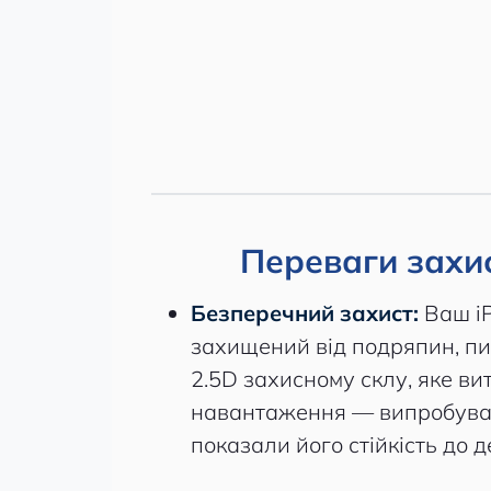
Переваги захис
Безперечний захист:
Ваш iP
захищений від подряпин, пи
2.5D захисному склу, яке ви
навантаження — випробуван
показали його стійкість до 