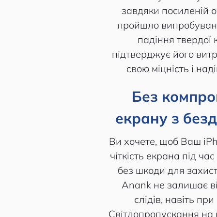
завдяки посиленій о
пройшло випробування
падіння твердої к
підтверджує його витр
свою міцність і над
Без компром
екрану з без
Ви хочете, щоб Ваш iPh
чіткість екрана під час
без шкоди для захис
Anank не залишає ві
слідів, навіть пр
Світлопропускання на 