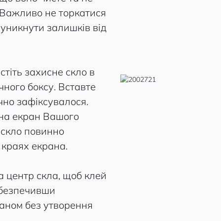
 Важливо не торкатися
 уникнути залишків від
стіть захисне скло в
чного боксу. Вставте
очно зафіксувалося.
 на екран Вашого
, скло повинно
 краях екрана.
а центр скла, щоб клей
абезпечивши
аном без утворення