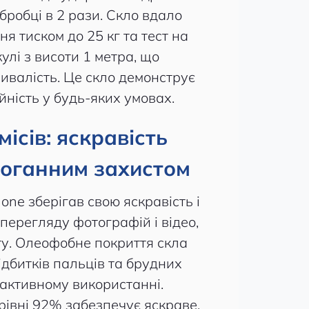
бробці в 2 рази. Скло вдало
 тиском до 25 кг та тест на
улі з висоти 1 метра, що
ивалість. Це скло демонструє
ійність у будь-яких умовах.
ісів: яскравість
доганним захистом
one зберігав свою яскравість і
 перегляду фотографій і відео,
ту. Олеофобне покриття скла
дбитків пальців та брудних
и активному використанні.
рівні 92% забезпечує яскраве,