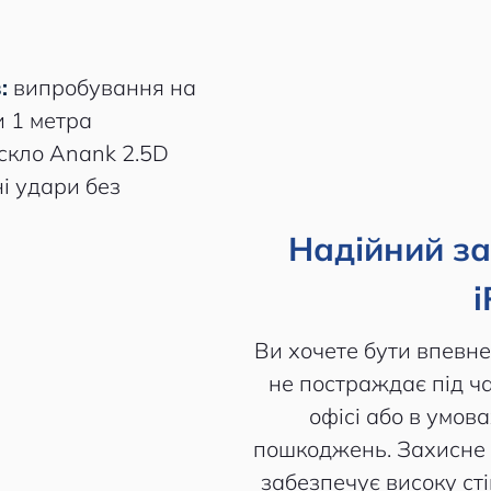
:
випробування на
и 1 метра
скло Anank 2.5D
і удари без
Надійний за
Ви хочете бути впевн
не постраждає під ч
офісі або в умов
пошкоджень. Захисне 
забезпечує високу сті