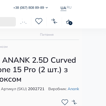
RU
+38 (067) 808 89-89
UA
0
Питання
оксом
о ANANK 2.5D Curved
ne 15 Pro (2 шт.) з
оксом
Артикул (SKU)
2002721
Виробник:
Anank