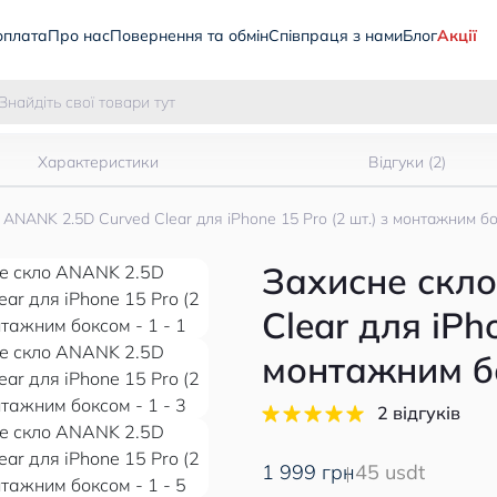
оплата
Про нас
Повернення та обмін
Співпраця з нами
Блог
Акції
Характеристики
Відгуки (2)
 ANANK 2.5D Curved Clear для iPhone 15 Pro (2 шт.) з монтажним б
Захисне скл
Clear для iPho
монтажним б
2 відгуків
1 999 грн
45 usdt