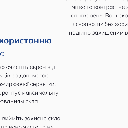
чітке та контрастне 
спотворень. Ваш екр
яскраво, як без зах
надійно захищеним в
икористанню
:
о очистіть екран від
льців за допомогою
нежирюючої серветки,
гарантує максимальну
юванням скла.
:
вийміть захисне скло
 що воно чисте та не